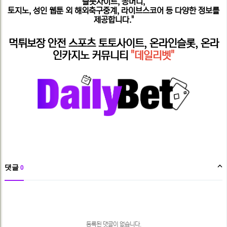
슬롯사이트, 꽁머니,
토지노, 성인 웹툰 외 해외축구중계, 라이브스코어 등 다양한 정보를
제공합니다."
먹튀보장 안전 스포츠 토토사이트, 온라인슬롯, 온라
인카지노 커뮤니티
"데일리벳"
댓글
0
댓
글
목
록
등록된 댓글이 없습니다.