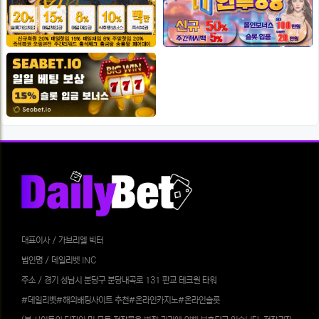
대표이사 / 가브리엘 빅터
법인명 / 데일리벳 INC
주소 / 경기 성남시 분당구 분당내곡로 131 판교 테크원 타워
#데일리벳#해외배팅사이트 추천#온라인카지노#온라인슬롯