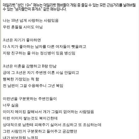
문
데일리벳 "성인 19+" 메뉴는 데일리벳 맴버들이 게임 중 즐길 수 있는 모든 근심거리를 날려버릴
보
수 있는 "남자들만의 휴게소" 같은 메뉴입니다.
나는 10년 넘게 사랑하는 사람있음
우린 흔들릴 사이도 아님
A년은 자기가 좋아하면
다 A 지가 좋아하는 남자를 다른 여자들이 뺏을려고
지랑 친구하는 줄 아는 정신병이 있음 병신임
A년은 이혼을 감행하고 B랑 만남
긍데 그 A년은 자기 주변엔 이혼 사실 안알리고
행복한 가정있는 척 함
전 남편이 그걸 수용해주니 그년 복임
이런년을 구분못하는 주변인들이
너무 싫음
이미지 메이킹 잘해놔서 개가 그럴리 없어하는 사람많음
이런 이미지 쌓는것도 복이긴한데
상대적으로 남한테 피해주기 싫어서 조심하고 또 조심하는데
그런 사람인거 구분못하고 들어주고 공감했던
내가 바보처럼 느껴짐