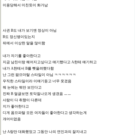
이용당해서 미친듯이 화가남
사귄 B도 내가 보기엔 정상이 아님
B도 정신병이있는지
뒤에서 이상한 말을 많이함
내가 자기를 좋아한다고
지금 남친이랑 헤어지고싶다고 얘기했다고 A한테 얘기하고
내가 A한테서 B를 뺏을려했다함
난 그런 팜므마탈 스타일이 아님 ㅋㅋㅋㅋㅋㅋ
우직한 스타일이라 이얘기듣고 너무 웃겼음
뭐 눈에는 뭐만 보인다고
진짜 B 얼글보면 토악질나오게 생겼음 ㅡㅡ
사람이 다 취향이 다른데
지가 좋아한다고
디게 옴므파탈 모든 여자들이 좋아한다고 생각하는게
개어이없음
난 A랑만 대화했었고 그동안 나의 연인과의 잘지내고