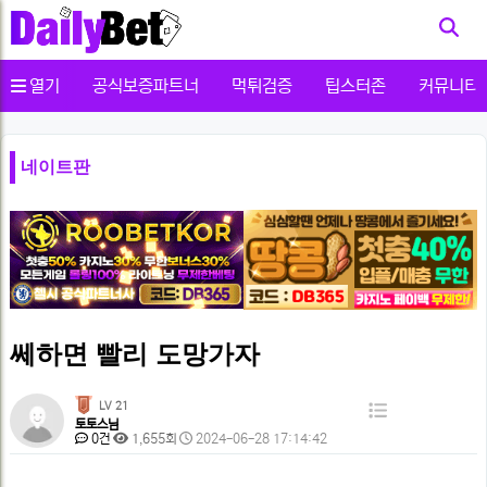
사용자메뉴
열기
공식보증파트너
먹튀검증
팁스터존
커뮤니티
네이트판
쎄하면 빨리 도망가자
페
LV 21
목
토토스님
이
댓
조
작
0건
1,655회
2024-06-28 17:14:42
록
글
회
성
지
본
일
정