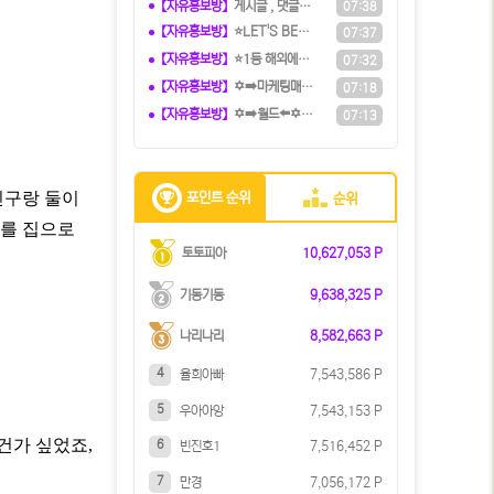
【자유홍보방】
️️게시글 , 댓글만 달아도 현금화가
07:38
【자유홍보방】
⭐️LET'S BET 렛츠벳 - 테더
07:37
【자유홍보방】
⭐️1등 해외에이전시⭐️『유로247』
07:32
【자유홍보방】
✡️➡️마케팅매니아⬅️✡️ 커뮤니티
07:18
【자유홍보방】
✡️➡️월드⬅️✡️ 5+3ㅣ10+5ㅣ
07:13
친구랑 둘이
포인트 순위
순위
저를 집으로
토토피아
10,627,053 P
기동기동
9,638,325 P
나리나리
8,582,663 P
4
율희아빠
7,543,586 P
5
우아아앙
7,543,153 P
건가 싶었죠,
6
빈진호1
7,516,452 P
7
만경
7,056,172 P