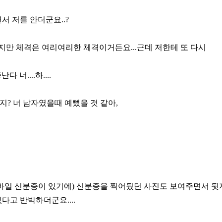
서 저를 안더군요..?
있지만 체격은 여리여리한 체격이거든요...근데 저한테 또 다시
너....하....
지? 너 남자였을때 예뻤을 것 같아,
바일 신분증이 있기에) 신분증을 찍어뒀던 사진도 보여주면서 뒷
다고 반박하더군요....