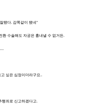
 잘됐다. 감쪽같이 됐네"
전환 수술해도 자궁은 흉내낼 수 없거든.
..
고 싶은 심정이더라구요..
성추행죄로 신고하겠다고.