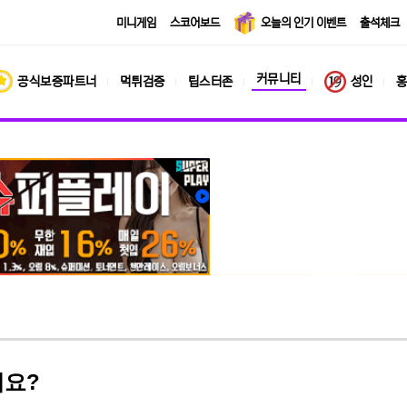
미니게임
스코어보드
오늘의 인기 이벤트
출석체크
커뮤니티
공식보증파트너
먹튀검증
팁스터존
성인
홍
네요?