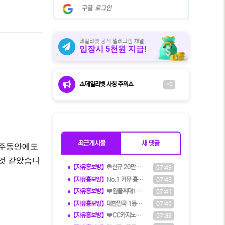
계
구글
로그인
정
으
로
로
데일리벳 공식 텔레그램 채널
입장시 5천원 지급!
그
인
⚠️데일리벳 사칭 주의⚠️
+0
최근게시물
새 댓글
2주동안에도
 것 같았습니
【자유홍보방】
☘️️신규 20만원 당첨쿠폰 수령하세
07:49
【자유홍보방】
️️No.1 커뮤 홍보대행 프️로그램
07:43
【자유홍보방】
❤️️입플최대100%❤️✨억대보증 C
07:41
【자유홍보방】
️대한민국️ 1등 토토 카지노 솔루션
07:40
【자유홍보방】
❤️CC️카지노+주실장❤️이벤트 및
07:39