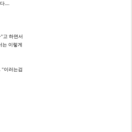
...
다"고 하면서
고서는 이렇게
. "이러는겁