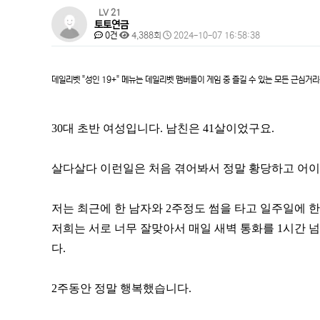
페
LV 21
토토연금
이
댓
조
작
0건
4,388회
2024-10-07 16:58:38
글
회
성
지
본
일
정
문
데일리벳 "성인 19+" 메뉴는 데일리벳 맴버들이 게임 중 즐길 수 있는 모든 근심거
보
30대 초반 여성입니다. 남친은 41살이었구요.
살다살다 이런일은 처음 겪어봐서 정말 황당하고 어이가
저는 최근에 한 남자와 2주정도 썸을 타고 일주일에 
저희는 서로 너무 잘맞아서 매일 새벽 통화를 1시간 
다.
2주동안 정말 행복했습니다.