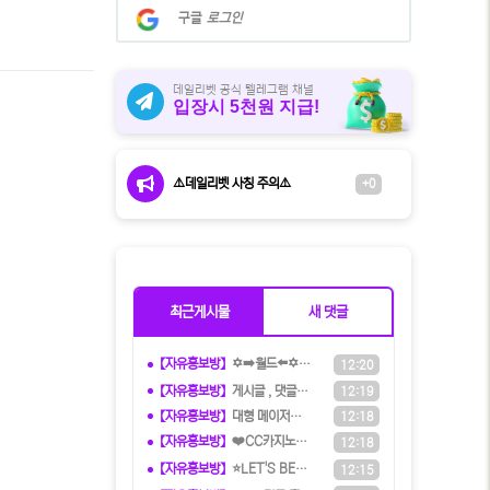
계
구글
로그인
정
으
로
로
데일리벳 공식 텔레그램 채널
입장시 5천원 지급!
그
인
⚠️데일리벳 사칭 주의⚠️
+0
최근게시물
새 댓글
【자유홍보방】
✡️➡️월드⬅️✡️ 5+3ㅣ10+5ㅣ
12:20
【자유홍보방】
️️게시글 , 댓글만 달아도 현금화가
12:19
【자유홍보방】
️️대형 메이저계열사에서 TM직원 모
12:18
【자유홍보방】
❤️CC️카지노+주실장❤️이벤트 및
12:18
【자유홍보방】
⭐️LET'S BET 렛츠벳 - 테더
12:15