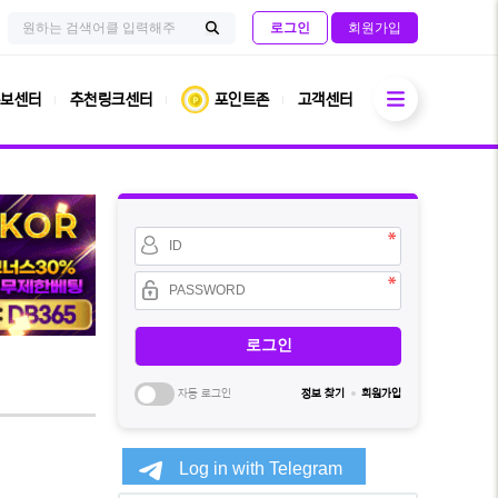
검
사
로그인
회원가입
색
이
검
어
트
필
내
색
수
전
열기
체
보센터
추천링크센터
포인트존
고객센터
검
색
회
원
아
이
비
디
밀
필
번
수
호
필
수
자동 로그인
정보 찾기
회원가입
소
셜