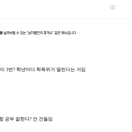
목
록
리를 날려버릴 수 있는 "남자들만의 휴게소" 같은 메뉴입니다.
본이 3번? 학년마다 학폭위가 열린다는 거임
 공부 잘한다? 안 건들임