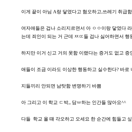
이게 끝이 아님 A랑 닿였다고 혐오하고,쓰레기 취급
여자애들은 겁나 소리지르면서 아 ㅇㅇ이랑 닿였다 라고 
는데 죄인이 되는 거 근데 ㅉㄸ들 겁나 싫어하면서 
하지만 이거 신고 거의 못함 이랬다는 증거도 없고 
애들이 조금 이라도 이상한 행동하고 실수한다? 바로 
지들끼리 안되면 남탓함 변명하기 바쁨
아 그리고 이 학교 ㄷ박,, 담ㅂ하는 인간들 많아요^^
다들 학교 올 떄 각오하고 오세요 한 순간에 힘들고