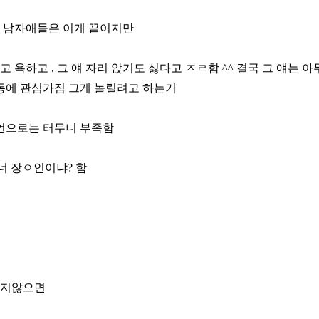
함 남자애들은 이게 끝이지만
욕하고 , 그 얘 자리 앉기도 싫다고 ㅈㄹ함 ^^ 결국 그 얘는 
행동에 관심가짐 그게 놀릴려고 하는거
증언으로는 터무니 부족함
너 장ㅇ인이냐? 함
 싶지않으면