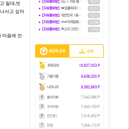
【자유홍보방】
️️No.1 커뮤 홍보대행 프️로그램
12:15
고 밀대,빗
【자유홍보방】
❤️️입플최대100%❤️✨억대보증 C
12:15
 나서고 싶어
【자유홍보방】
️대한민국️ 1등 토토 카지노 솔루션
12:10
【자유홍보방】
✡️➡️마케팅매니아⬅️✡️ 커뮤니티
12:06
【자유홍보방】
☘️️신규 20만원 당첨쿠폰 수령하세
12:03
 마음에 안
포인트 순위
순위
토토피아
10,627,053 P
기동기동
9,638,325 P
나리나리
8,582,663 P
4
율희아빠
7,543,586 P
5
우아아앙
7,543,153 P
6
빈진호1
7,516,452 P
7
만경
7,056,172 P