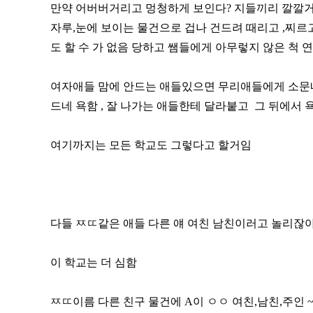
만약 어버버거리고 멍청하게 보인다? 지들끼리 깔깔거
자루,눈에 보이는 물건으로 겁나 건드려 때리고 ,찌르고
도 할 수 가 없음 당하고 쌤들에게 아무렇지 않은 척
여자애들 맘에 안드는 애들있으면 무리애들에게 소문내
드네 욕함 , 잘 나가는 애들한테 달라붙고 그 뒤에서 
여기까지는 모든 학교도 그렇다고 할거임
다들 ㅉㄸ같은 애들 다른 얘 여친 남친이러고 놀리잖
이 학교는 더 심함
ㅉㄸ이름 다른 친구 물건에 A이 ㅇㅇ 여친,남친,주인 ~