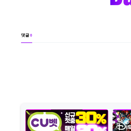
댓글
0
댓
글
목
록