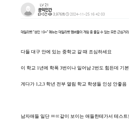
페
LV 21
공익인간
이
댓
조
작
0건
3,976회
2024-11-25 16:42:03
글
회
성
지
본
일
정
문
데일리벳 "성인 19+" 메뉴는 데일리벳 맴버들이 게임 중 즐길 수 있는 모든 근심거
보
다들 대구 안에 있는 중학교 갈 때 조심하세요
이 학교 1년에 학폭 3번이나 일어남 2번도 힘든데 기
게다가 1,2,3 학년 전부 열림 학교 학생들 인성 안좋음
남자애들 일단 ㅉㄸ같이 보이는 애들한테가서 테스트함