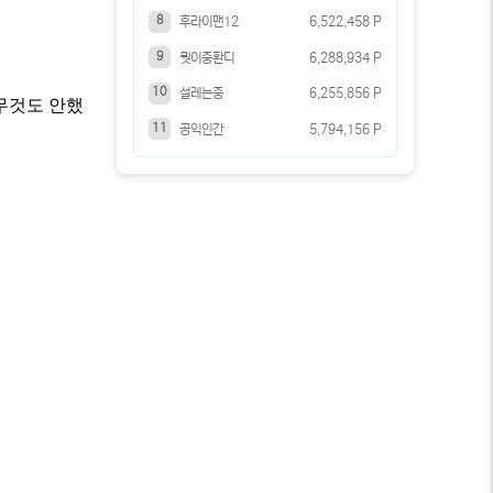
8
후라이맨12
6,522,458 P
9
뭣이중환디
6,288,934 P
10
설레는중
6,255,856 P
아무것도 안했
11
공익인간
5,794,156 P