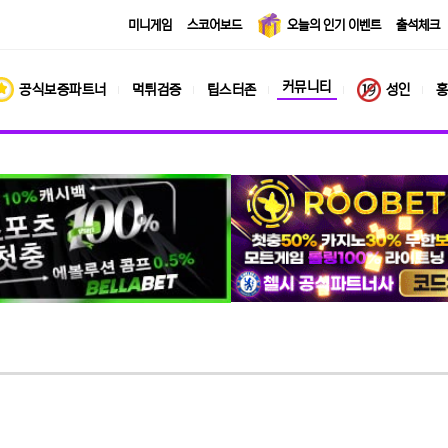
미니게임
스코어보드
오늘의 인기 이벤트
출석체크
커뮤니티
공식보증파트너
먹튀검증
팁스터존
성인
홍