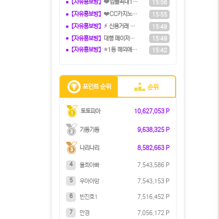
【자유홍보방】
❤️️입플최대100%❤️✨억대보증 C
15:56
【자유홍보방】
❤️CC️카지노+주실장❤️이벤트 및
15:55
【자유홍보방】
⚡️ 신용거래 스포츠 메이저 지인추천
15:49
【자유홍보방】
️️대형 메이저계열사에서 TM직원 모
15:49
【자유홍보방】
⭐️1등 해외에이전시⭐️『유로247』
15:42
포인트 순위
순위
토토피아
10,627,053 P
기동기동
9,638,325 P
나리나리
8,582,663 P
4
율희아빠
7,543,586 P
5
우아아앙
7,543,153 P
6
빈진호1
7,516,452 P
7
만경
7,056,172 P