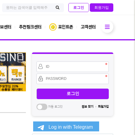
검
사
로그인
회원가입
색
이
검
어
트
필
내
색
수
전
열기
체
보센터
추천링크센터
포인트존
고객센터
검
색
회
원
아
이
비
디
밀
필
번
수
호
필
수
자동 로그인
정보 찾기
회원가입
소
셜