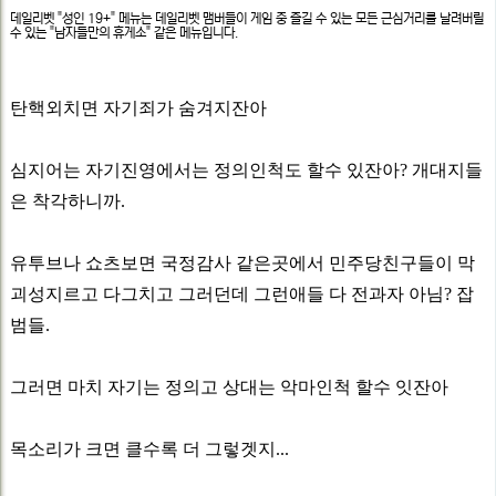
문
데일리벳 "성인 19+" 메뉴는 데일리벳 맴버들이 게임 중 즐길 수 있는 모든 근심거리를 날려버릴
보
수 있는 "남자들만의 휴게소" 같은 메뉴입니다.
탄핵외치면 자기죄가 숨겨지잔아
심지어는 자기진영에서는 정의인척도 할수 있잔아? 개대지들
은 착각하니까.
유투브나 쇼츠보면 국정감사 같은곳에서 민주당친구들이 막
괴성지르고 다그치고 그러던데 그런애들 다 전과자 아님? 잡
범들.
그러면 마치 자기는 정의고 상대는 악마인척 할수 잇잔아
목소리가 크면 클수록 더 그렇겟지...