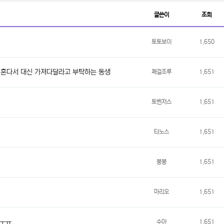
글쓴이
조회
토토보이
1,650
혼다서 대신 가져다달라고 부탁하는 동생
쾌걸조루
1,651
토벤저스
1,651
타노스
1,651
붕붕
1,651
마리오
1,651
?ㅜㅠ
수아
1,651