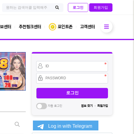
검
사
로그인
회원가입
색
이
검
어
트
필
내
색
수
전
열기
체
보센터
추천링크센터
포인트존
고객센터
검
색
회
원
아
이
비
디
밀
필
번
수
호
필
수
자동 로그인
정보 찾기
회원가입
소
게
셜