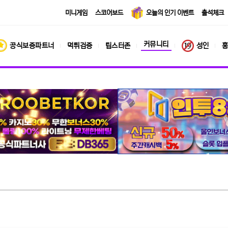
미니게임
스코어보드
오늘의 인기 이벤트
출석체크
커뮤니티
공식보증파트너
먹튀검증
팁스터존
성인
홍