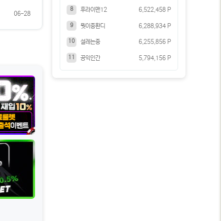
8
후라이맨12
6,522,458 P
06-28
9
뭣이중환디
6,288,934 P
10
설레는중
6,255,856 P
11
공익인간
5,794,156 P