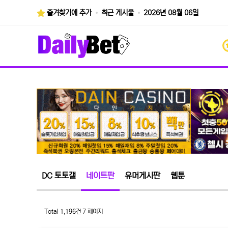
즐겨찾기에 추가
최근 게시물
2026년 08월 06일
DC 토토갤
네이트판
유머게시판
웹툰
Total 1,196건
7 페이지