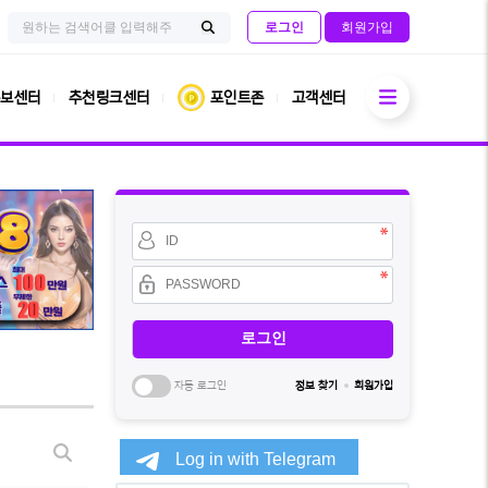
검
사
로그인
회원가입
색
이
검
어
트
필
내
색
수
전
열기
체
보센터
추천링크센터
포인트존
고객센터
검
색
회
원
아
이
비
디
밀
필
번
수
호
필
수
자동 로그인
정보 찾기
회원가입
소
게
셜