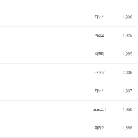
타노스
1,906
마리오
1,925
이르미
1,985
공익인간
2,006
타노스
1,907
토토스님
1,950
마리오
1,888