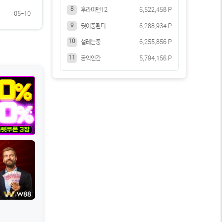
8
후라이맨12
6,522,458 P
05-10
9
뭣이중환디
6,288,934 P
10
설레는중
6,255,856 P
11
공익인간
5,794,156 P