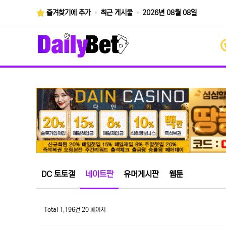
즐겨찾기에 추가
최근 게시물
2026년 08월 08일
DC 토토갤
네이트판
유머게시판
웹툰
Total 1,196건
20 페이지