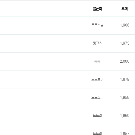
글쓴이
조회
토토스님
1,908
핑크스
1,975
붕붕
2,000
토토보이
1,879
토토스님
1,958
토토리
1,960
토토리
1,957