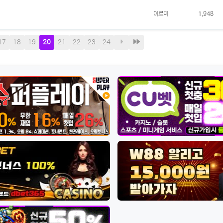
이르미
1,948
현
페
다
마
17
18
19
20
21
22
23
24
재
이
음
지
지
막