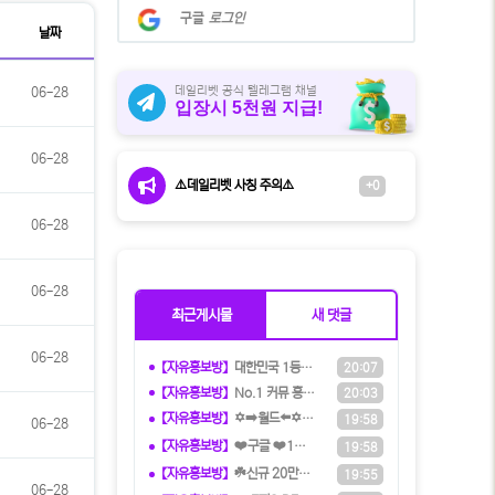
시
계
구글
로그인
판
정
날짜
검
으
로
색
로
데일리벳 공식 텔레그램 채널
06-28
입장시 5천원 지급!
그
인
06-28
⚠️데일리벳 사칭 주의⚠️
+0
06-28
06-28
최근게시물
새 댓글
06-28
【자유홍보방】
️대한민국️ 1등 토토 카지노 솔루션
20:07
【자유홍보방】
️️No.1 커뮤 홍보대행 프️로그램
20:03
【자유홍보방】
✡️➡️월드⬅️✡️ 5+3ㅣ10+5ㅣ
19:58
06-28
【자유홍보방】
❤️️구글 ❤️1위 보증 ' 파토커뮤
19:58
【자유홍보방】
☘️️신규 20만원 당첨쿠폰 수령하세
19:55
06-28