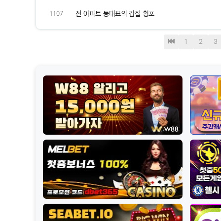
전 아파트 동대표의 갑질 횡포
1107
처
1
2
3
음