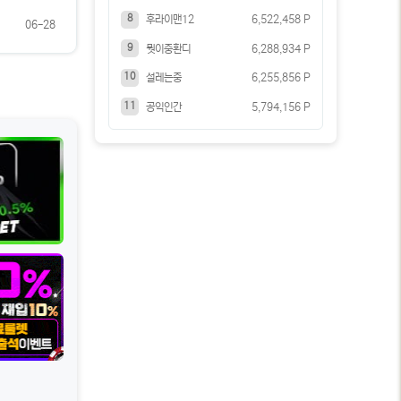
8
후라이맨12
6,522,458 P
06-28
9
뭣이중환디
6,288,934 P
10
설레는중
6,255,856 P
11
공익인간
5,794,156 P