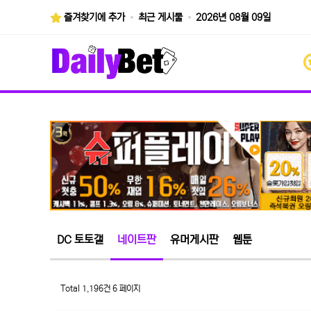
즐겨찾기에 추가
최근 게시물
2026년 08월 09일
DC 토토갤
네이트판
유머게시판
웹툰
Total 1,196건
6 페이지