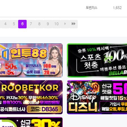
토벤저스
1,652
현
페
다
마
4
5
6
7
8
9
10
재
이
음
지
지
막