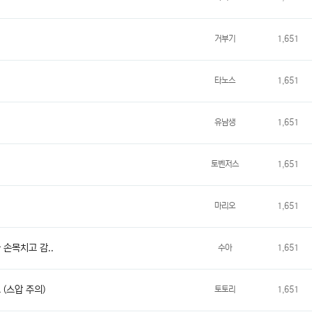
거부기
1,651
타노스
1,651
유남생
1,651
토벤저스
1,651
마리오
1,651
손목치고 감..
수아
1,651
(스압 주의)
토토리
1,651