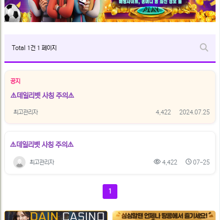
Total 1건
1 페이지
게
자
유
시
공지
게
시
⚠️데일리벳 사칭 주의⚠️
판
판
목
록
최고관리자
4,422
2024.07.25
검
색
⚠️데일리벳 사칭 주의⚠️
최고관리자
4,422
07-25
현
페
1
재
이
지