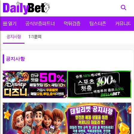
사용자메뉴
열기
공식보증파트너
먹튀검증
팁스터존
커뮤니티
공지사항
1:1문의
공지사항