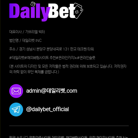
대표이사 / 가브리엘 빅터
법인명 / 데일리벳 INC
주소 / 경기 성남시 분당구 분당내곡로 131 판교 테크원 타워
#데일리벳#해외배팅사이트 추천#온라인카지노#온라인슬롯
(본 사이트의 디자인 및 모든 저작물은 법적 권리에 의해 보호되고 있습니다. 저작권자
의 허락 없이 무단 복제를 금합니다.)
admin@데일리벳.com
@dailybet_official
판권 소유 (C) 먹튀검증사이트 데일리벳, 해외배팅사이트, 안전 메이저사이트 추천 Na