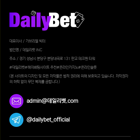
대표이사 / 가브리엘 빅터
법인명 / 데일리벳 INC
주소 / 경기 성남시 분당구 분당내곡로 131 판교 테크원 타워
#데일리벳#해외배팅사이트 추천#온라인카지노#온라인슬롯
(본 사이트의 디자인 및 모든 저작물은 법적 권리에 의해 보호되고 있습니다. 저작권자
의 허락 없이 무단 복제를 금합니다.)
admin@데일리벳.com
@dailybet_official