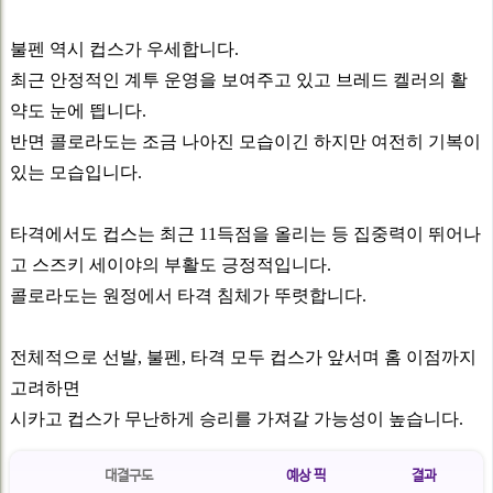
불펜 역시 컵스가 우세합니다.
최근 안정적인 계투 운영을 보여주고 있고 브레드 켈러의 활
약도 눈에 띕니다.
반면 콜로라도는 조금 나아진 모습이긴 하지만 여전히 기복이
있는 모습입니다.
타격에서도 컵스는 최근 11득점을 올리는 등 집중력이 뛰어나
고 스즈키 세이야의 부활도 긍정적입니다.
콜로라도는 원정에서 타격 침체가 뚜렷합니다.
전체적으로 선발, 불펜, 타격 모두 컵스가 앞서며 홈 이점까지
고려하면
시카고 컵스가 무난하게 승리를 가져갈 가능성이 높습니다.
대결구도
예상 픽
결과