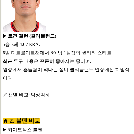
▶️ 로건 앨런 (클리블랜드)
5승 7패 4.07 ERA.
6일 디트로이트전에서 6이닝 1실점의 퀄리티 스타트.
최근 투구 내용은 꾸준히 좋아지는 중이며,
원정에서 흔들림이 적다는 점이 클리블랜드 입장에선 희망적
이다.
✅ 선발 비교: 막상막하
🔥 2. 불펜 비교
▶️ 화이트삭스 불펜