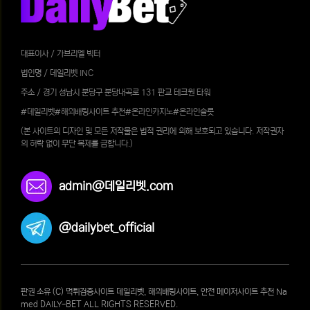
대표이사 / 가브리엘 빅터
법인명 / 데일리벳 INC
주소 / 경기 성남시 분당구 분당내곡로 131 판교 테크원 타워
#데일리벳#해외배팅사이트 추천#온라인카지노#온라인슬롯
(본 사이트의 디자인 및 모든 저작물은 법적 권리에 의해 보호되고 있습니다. 저작권자
의 허락 없이 무단 복제를 금합니다.)
admin@데일리벳.com
@dailybet_official
판권 소유 (C) 먹튀검증사이트 데일리벳, 해외배팅사이트, 안전 메이저사이트 추천 Na
med DAILY-BET ALL RIGHTS RESERVED.