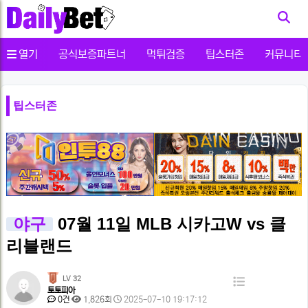
사용자메뉴
열기
공식보증파트너
먹튀검증
팁스터존
커뮤니티
팁스터존
야구
07월 11일 MLB 시카고W vs 클
리블랜드
페
LV 32
목
토토피아
이
댓
조
작
0건
1,826회
2025-07-10 19:17:12
록
글
회
성