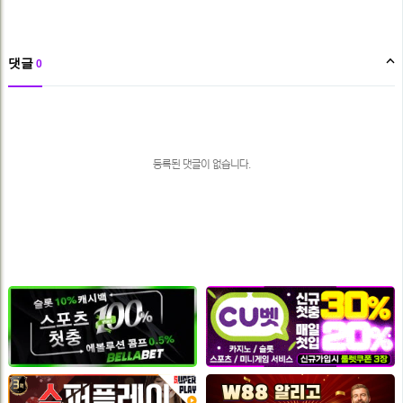
댓글
0
댓
글
목
록
등록된 댓글이 없습니다.