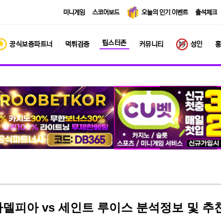
미니게임
스코어보드
오늘의 인기 이벤트
출석체크
팁스터존
공식보증파트너
먹튀검증
커뮤니티
성인
홍
라델피아 vs 세인트 루이스 분석정보 및 추