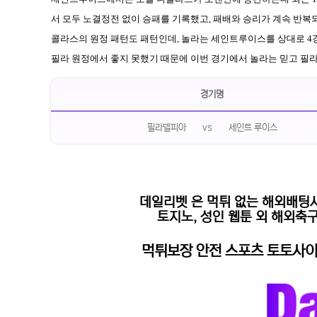
서 모두 노결정전 없이 승패를 기록했고, 패배와 승리가 계속 반복
콜라스의 원정 패턴도 패턴인데, 놀라는 세인트루이스를 상대로 4경
필라 원정에서 좋지 못했기 때문에 이번 경기에서 놀라는 믿고 필
경기명
필라델피아
vs
세인트 루이스
데일리벳
은 먹튀 없는 해외배팅
토지노, 성인 웹툰 외 해외축
먹튀보장 안전 스포츠 토토사이