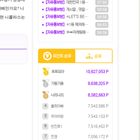
【자유홍보방】
️대한민국️ 1등 토토 카지노 솔루션
07:00
패배인가요? 니
【자유홍보방】
️️게시글 , 댓글만 달아도 현금화가
06:58
반면 니콜라스는
【자유홍보방】
⭐️LET'S BET 렛츠벳 - 테더
06:56
【자유홍보방】
⭐️1등 해외에이전시⭐️『유로247』
06:53
【자유홍보방】
✡️➡️마케팅매니아⬅️✡️ 커뮤니티
06:39
포인트 순위
순위
토토피아
10,627,053 P
기동기동
9,638,325 P
나리나리
8,582,663 P
4
율희아빠
7,543,586 P
5
우아아앙
7,543,153 P
6
빈진호1
7,516,452 P
7
만경
7,056,172 P