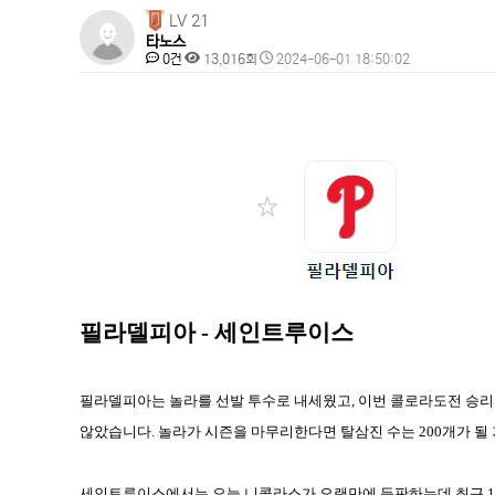
페
LV 21
타노스
이
댓
조
작
0건
13,016회
2024-06-01 18:50:02
지
글
회
성
본
일
정
문
보
필라델피아 - 세인트루이스
필라델피아는 놀라를 선발 투수로 내세웠고, 이번 콜로라도전 승리
않았습니다. 놀라가 시즌을 마무리한다면 탈삼진 수는 200개가 될
세인트루이스에서는 오늘 니콜라스가 오랜만에 등판하는데 최근 10