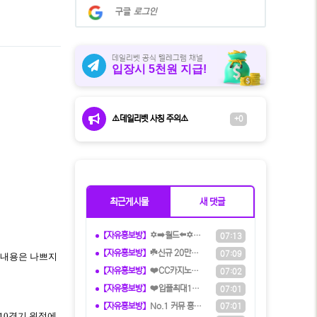
계
구글
로그인
정
으
로
로
데일리벳 공식 텔레그램 채널
입장시 5천원 지급!
그
인
⚠️데일리벳 사칭 주의⚠️
+0
최근게시물
새 댓글
【자유홍보방】
✡️➡️월드⬅️✡️ 5+3ㅣ10+5ㅣ
07:13
【자유홍보방】
☘️️신규 20만원 당첨쿠폰 수령하세
07:09
 내용은 나쁘지
【자유홍보방】
❤️CC️카지노+주실장❤️이벤트 및
07:02
【자유홍보방】
❤️️입플최대100%❤️✨억대보증 C
07:01
【자유홍보방】
️️No.1 커뮤 홍보대행 프️로그램
07:01
10경기 원정에