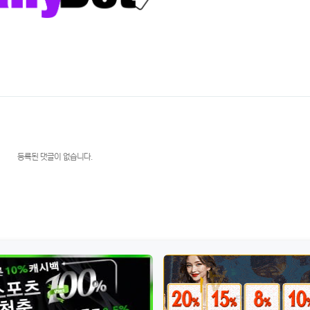
등록된 댓글이 없습니다.