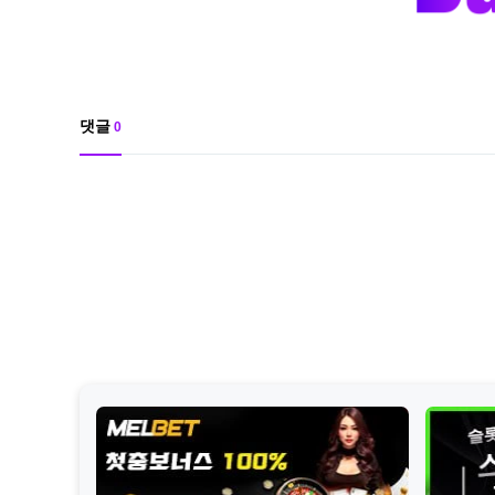
댓글
0
댓
글
목
록