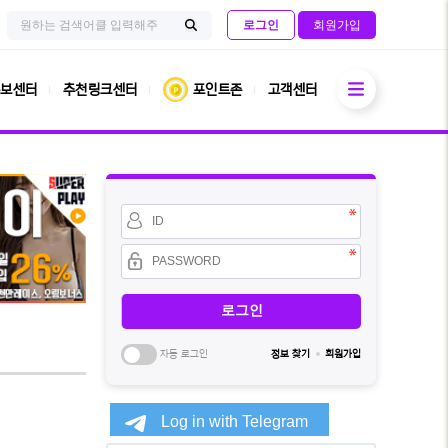
검
사
로그인
회원가입
색
이
검
어
트
필
내
색
수
전
열기
체
보센터
추천링크센터
포인트존
고객센터
검
색
회
원
아
이
비
디
밀
필
번
수
호
필
수
자동 로그인
정보 찾기
회원가입
소
셜