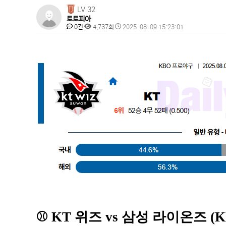
페
LV 32
토토피아
이
댓
조
작
0건
4,737회
2025-08-09 15:23:01
지
글
회
성
본
일
정
문
보
⚾️ KT 위즈 vs 삼성 라이온즈 (K