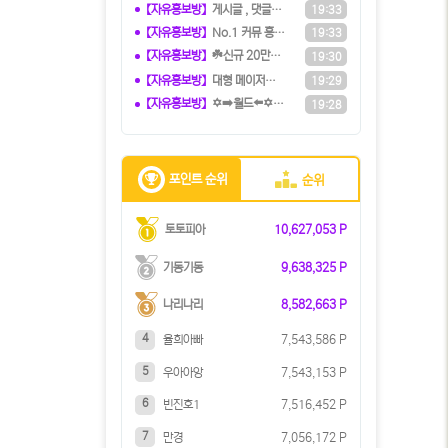
【자유홍보방】
️️게시글 , 댓글만 달아도 현금화가
19:33
【자유홍보방】
️️No.1 커뮤 홍보대행 프️로그램
19:33
【자유홍보방】
☘️️신규 20만원 당첨쿠폰 수령하세
19:30
【자유홍보방】
️️대형 메이저계열사에서 TM직원 모
19:29
【자유홍보방】
✡️➡️월드⬅️✡️ 5+3ㅣ10+5ㅣ
19:28
포인트 순위
순위
토토피아
10,627,053 P
기동기동
9,638,325 P
나리나리
8,582,663 P
4
율희아빠
7,543,586 P
5
우아아앙
7,543,153 P
6
빈진호1
7,516,452 P
7
만경
7,056,172 P