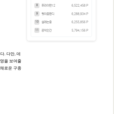
8
후라이맨12
6,522,458 P
9
뭣이중환디
6,288,934 P
10
설레는중
6,255,856 P
11
공익인간
5,794,156 P
. 다만, 데
운영을 보여줄
다채로운 구종