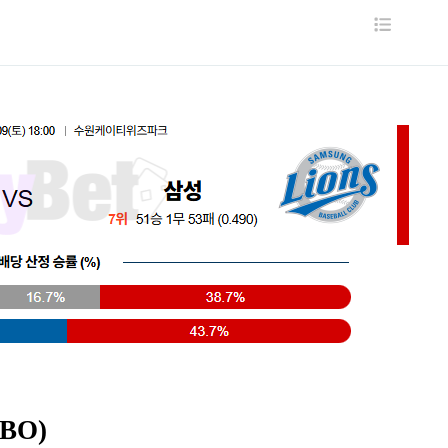
목
록
BO)