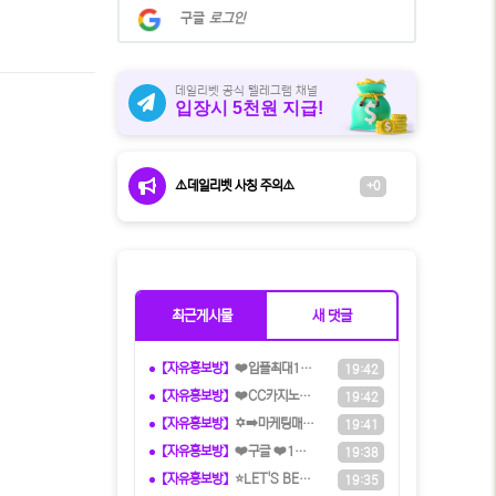
계
구글
로그인
정
으
로
로
데일리벳 공식 텔레그램 채널
입장시 5천원 지급!
그
인
⚠️데일리벳 사칭 주의⚠️
+0
최근게시물
새 댓글
【자유홍보방】
❤️️입플최대100%❤️✨억대보증 C
19:42
【자유홍보방】
❤️CC️카지노+주실장❤️이벤트 및
19:42
【자유홍보방】
✡️➡️마케팅매니아⬅️✡️ 커뮤니티
19:41
【자유홍보방】
❤️️구글 ❤️1위 보증 ' 파토커뮤
19:38
【자유홍보방】
⭐️LET'S BET 렛츠벳 - 테더
19:35