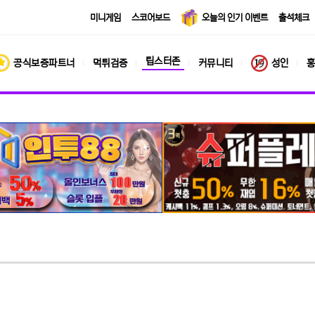
미니게임
스코어보드
오늘의 인기 이벤트
출석체크
팁스터존
공식보증파트너
먹튀검증
커뮤니티
성인
홍