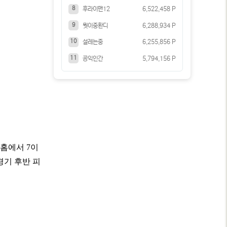
8
후라이맨12
6,522,458 P
9
뭣이중환디
6,288,934 P
10
설레는중
6,255,856 P
11
공익인간
5,794,156 P
 홈에서 7이
경기 후반 피