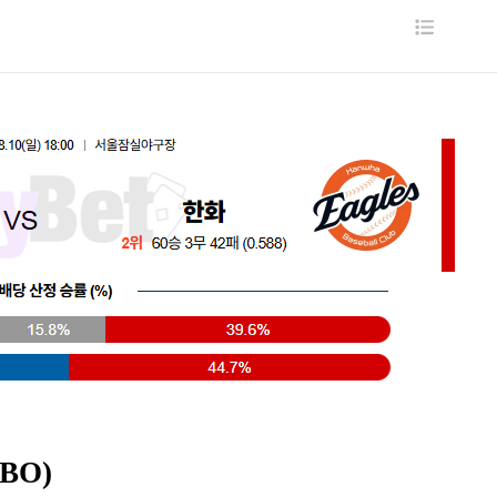
목
록
BO)