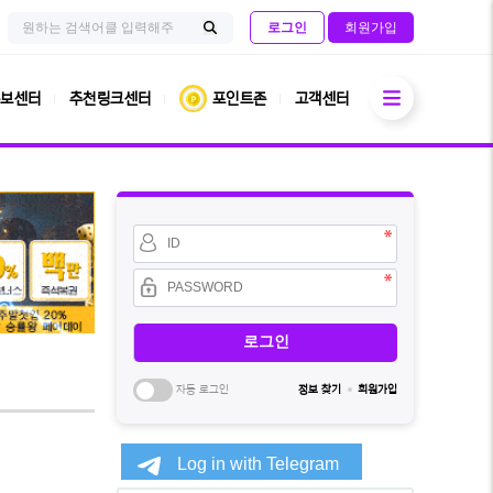
검
사
로그인
회원가입
색
이
검
어
트
필
내
색
수
전
열기
체
보센터
추천링크센터
포인트존
고객센터
검
색
회
원
아
이
비
디
밀
필
번
수
호
필
수
자동 로그인
정보 찾기
회원가입
소
셜