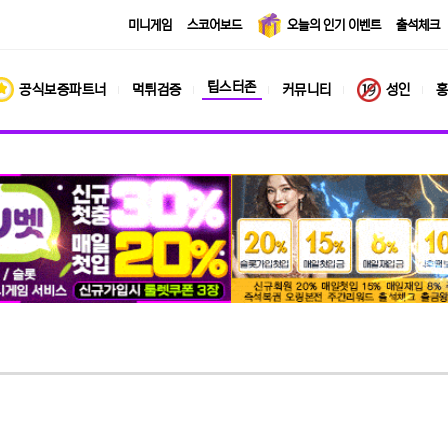
미니게임
스코어보드
오늘의 인기 이벤트
출석체크
팁스터존
공식보증파트너
먹튀검증
커뮤니티
성인
홍