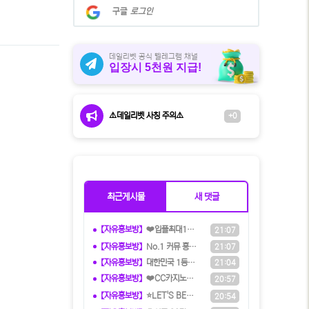
계
구글
로그인
정
으
로
로
데일리벳 공식 텔레그램 채널
입장시 5천원 지급!
그
인
⚠️데일리벳 사칭 주의⚠️
+0
최근게시물
새 댓글
【자유홍보방】
❤️️입플최대100%❤️✨억대보증 C
21:07
【자유홍보방】
️️No.1 커뮤 홍보대행 프️로그램
21:07
【자유홍보방】
️대한민국️ 1등 토토 카지노 솔루션
21:04
【자유홍보방】
❤️CC️카지노+주실장❤️이벤트 및
20:57
【자유홍보방】
⭐️LET'S BET 렛츠벳 - 테더
20:54