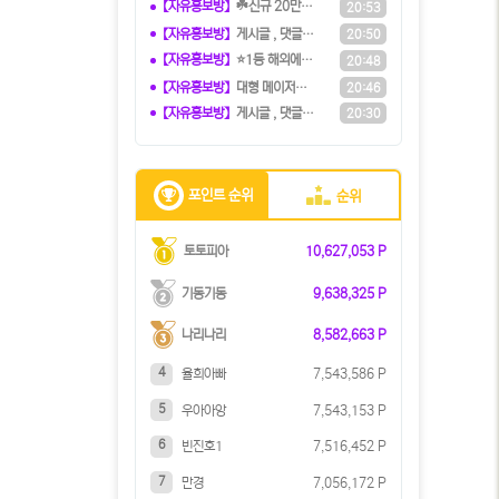
【자유홍보방】
☘️️신규 20만원 당첨쿠폰 수령하세
20:53
【자유홍보방】
️️게시글 , 댓글만 달아도 현금화가
20:50
【자유홍보방】
⭐️1등 해외에이전시⭐️『유로247』
20:48
【자유홍보방】
️️대형 메이저계열사에서 TM직원 모
20:46
【자유홍보방】
️️게시글 , 댓글만 달아도 현금화가
20:30
포인트 순위
순위
토토피아
10,627,053 P
기동기동
9,638,325 P
나리나리
8,582,663 P
4
율희아빠
7,543,586 P
5
우아아앙
7,543,153 P
6
빈진호1
7,516,452 P
7
만경
7,056,172 P