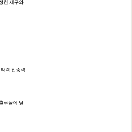
안정한 제구와
 타격 집중력
 출루율이 낮