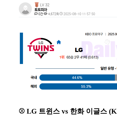
페
LV 32
토토피아
이
댓
조
작
0건
4,672회
2025-08-10 11:57:50
지
글
회
성
본
일
정
문
보
⚾️ LG 트윈스 vs 한화 이글스 (K