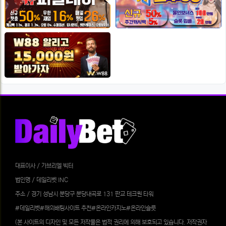
대표이사 / 가브리엘 빅터
법인명 / 데일리벳 INC
주소 / 경기 성남시 분당구 분당내곡로 131 판교 테크원 타워
#데일리벳#해외배팅사이트 추천#온라인카지노#온라인슬롯
(본 사이트의 디자인 및 모든 저작물은 법적 권리에 의해 보호되고 있습니다. 저작권자