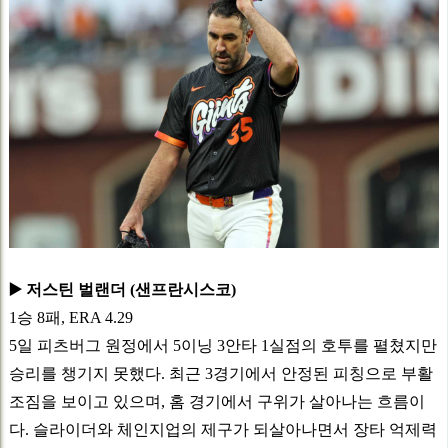
▶️ 저스틴 벌랜더 (샌프란시스코)
1승 8패, ERA 4.29
5일 피츠버그 원정에서 5이닝 3안타 1실점의 호투를 펼쳤지만
승리를 챙기지 못했다. 최근 3경기에서 안정된 피칭으로 부활
조짐을 보이고 있으며, 홈 경기에서 구위가 살아나는 흐름이
다. 슬라이더와 체인지업의 제구가 되살아나면서 장타 억제력