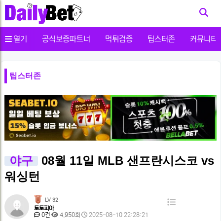
사용자메뉴
열기
공식보증파트너
먹튀검증
팁스터존
커뮤니티
팁스터존
야구
08월 11일 MLB 샌프란시스코 vs
워싱턴
페
LV 32
목
토토피아
이
댓
조
작
0건
4,950회
2025-08-10 22:28:21
록
글
회
성