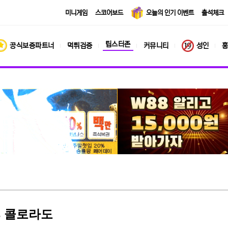
미니게임
스코어보드
오늘의 인기 이벤트
출석체크
팁스터존
공식보증파트너
먹튀검증
커뮤니티
성인
홍
vs 콜로라도