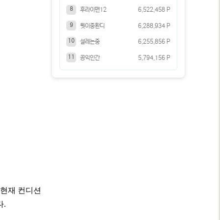
8
후라이맨12
6,522,458 P
9
뭣이중환디
6,288,934 P
10
설레는중
6,255,856 P
11
공익인간
5,794,156 P
 현재 컨디션
.