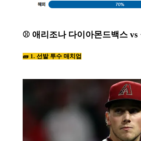
⚾️ 애리조나 다이아몬드백스 vs
🧱 1. 선발 투수 매치업