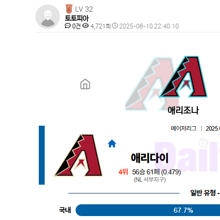
페
LV 32
토토피아
이
댓
조
작
0건
4,721회
2025-08-10 22:40:10
지
글
회
성
본
일
정
문
보
애리조나