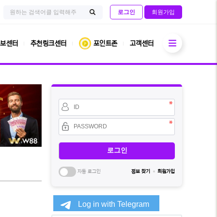
검
사
로그인
회원가입
색
이
검
어
트
필
내
색
수
전
열기
체
보센터
추천링크센터
포인트존
고객센터
검
색
회
원
아
이
비
디
밀
필
번
수
호
필
수
자동 로그인
정보 찾기
회원가입
소
셜