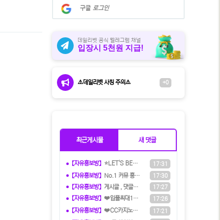
계
구글
로그인
정
으
로
로
데일리벳 공식 텔레그램 채널
입장시 5천원 지급!
그
인
⚠️데일리벳 사칭 주의⚠️
+0
최근게시물
새 댓글
【자유홍보방】
⭐️LET'S BET 렛츠벳 - 테더
17:31
【자유홍보방】
️️No.1 커뮤 홍보대행 프️로그램
17:30
【자유홍보방】
️️게시글 , 댓글만 달아도 현금화가
17:27
【자유홍보방】
❤️️입플최대100%❤️✨억대보증 C
17:26
【자유홍보방】
❤️CC️카지노+주실장❤️이벤트 및
17:21