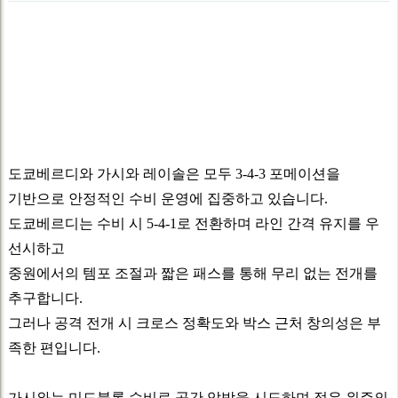
지
본
일
정
문
보
도쿄베르디와 가시와 레이솔은 모두 3-4-3 포메이션을
기반으로 안정적인 수비 운영에 집중하고 있습니다.
도쿄베르디는 수비 시 5-4-1로 전환하며 라인 간격 유지를 우
선시하고
중원에서의 템포 조절과 짧은 패스를 통해 무리 없는 전개를
추구합니다.
그러나 공격 전개 시 크로스 정확도와 박스 근처 창의성은 부
족한 편입니다.
가시와는 미드블록 수비로 공간 압박을 시도하며 점유 위주의