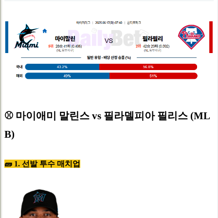
지
본
일
정
문
보
⚾️ 마이애미 말린스 vs 필라델피아 필리스 (ML
B)
🧱 1. 선발 투수 매치업