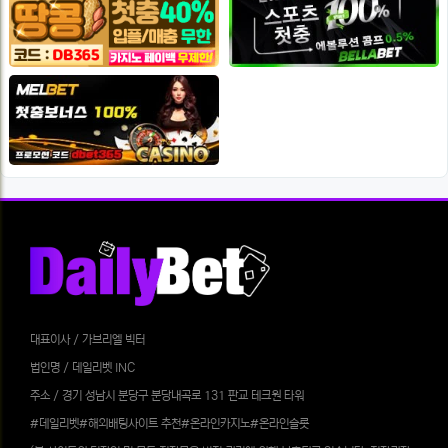
대표이사 / 가브리엘 빅터
법인명 / 데일리벳 INC
주소 / 경기 성남시 분당구 분당내곡로 131 판교 테크원 타워
#데일리벳#해외배팅사이트 추천#온라인카지노#온라인슬롯