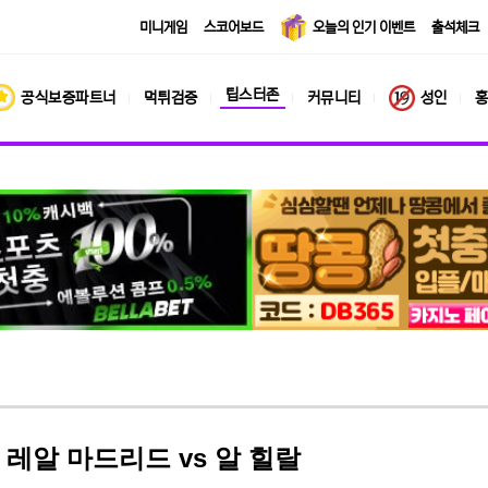
미니게임
스코어보드
오늘의 인기 이벤트
출석체크
팁스터존
공식보증파트너
먹튀검증
커뮤니티
성인
홍
컵 레알 마드리드 vs 알 힐랄