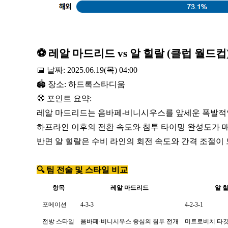
⚽️ 레알 마드리드 vs 알 힐랄 (클럽 월드컵
📅 날짜: 2025.06.19(목) 04:00
🏟 장소: 하드록스타디움
🧭 포인트 요약:
레알 마드리드는 음바페-비니시우스를 앞세운 폭발적
하프라인 이후의 전환 속도와 침투 타이밍 완성도가 매
반면 알 힐랄은 수비 라인의 회전 속도와 간격 조절이
🔍 팀 전술 및 스타일 비교
항목
레알 마드리드
알 
포메이션
4-3-3
4-2-3-1
전방 스타일
음바페·비니시우스 중심의 침투 전개
미트로비치 타깃