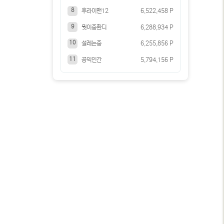
8
후라이맨12
6,522,458 P
9
뭣이중환디
6,288,934 P
10
설레는중
6,255,856 P
11
공익인간
5,794,156 P