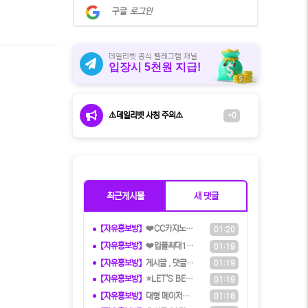
계
구글
로그인
정
으
로
로
데일리벳 공식 텔레그램 채널
입장시 5천원 지급!
그
인
⚠️데일리벳 사칭 주의⚠️
+0
최근게시물
새 댓글
【자유홍보방】
❤️CC️카지노+주실장❤️이벤트 및
01:20
【자유홍보방】
❤️️입플최대100%❤️✨억대보증 C
01:19
【자유홍보방】
️️게시글 , 댓글만 달아도 현금화가
01:19
【자유홍보방】
⭐️LET'S BET 렛츠벳 - 테더
01:19
【자유홍보방】
️️대형 메이저계열사에서 TM직원 모
01:18