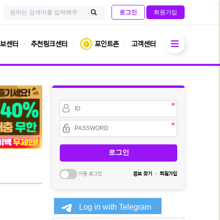
검
사
로그인
회원가입
색
이
검
어
트
필
내
색
수
전
열기
체
보센터
추천링크센터
포인트존
고객센터
검
색
회
원
아
이
비
디
밀
필
번
수
호
필
수
자동 로그인
정보 찾기
회원가입
소
셜