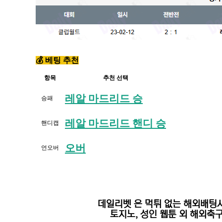
💰 베팅 추천
항목
추천 선택
레알 마드리드 승
승패
레알 마드리드 핸디 승
핸디캡
오버
언오버
데일리벳
은 먹튀 없는 해외배팅
토지노, 성인 웹툰 외 해외축