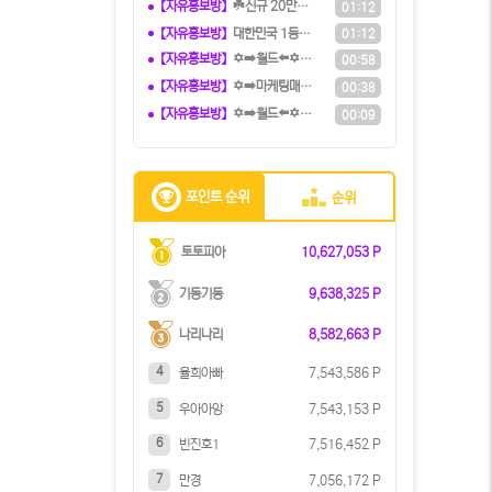
【자유홍보방】
☘️️신규 20만원 당첨쿠폰 수령하세
01:12
【자유홍보방】
️대한민국️ 1등 토토 카지노 솔루션
01:12
【자유홍보방】
✡️➡️월드⬅️✡️ 5+3ㅣ10+5ㅣ
00:58
【자유홍보방】
✡️➡️마케팅매니아⬅️✡️ 커뮤니티
00:38
【자유홍보방】
✡️➡️월드⬅️✡️ 5+3ㅣ10+5ㅣ
00:09
포인트 순위
순위
토토피아
10,627,053 P
기동기동
9,638,325 P
나리나리
8,582,663 P
4
율희아빠
7,543,586 P
5
우아아앙
7,543,153 P
6
빈진호1
7,516,452 P
7
만경
7,056,172 P