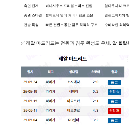
측면 전개
비니시우스 드리블 + 박스 진입
알다우사리 크로
중원 스타일
발베르데 멀티 커버 + 템포 조율
밀린코비치의 빌
전술 특성
빠른 전환 + 공간 침투 최적화 구조
수비라인 회복력
✅ 레알 마드리드는 전환과 침투 완성도 우세, 알 힐랄