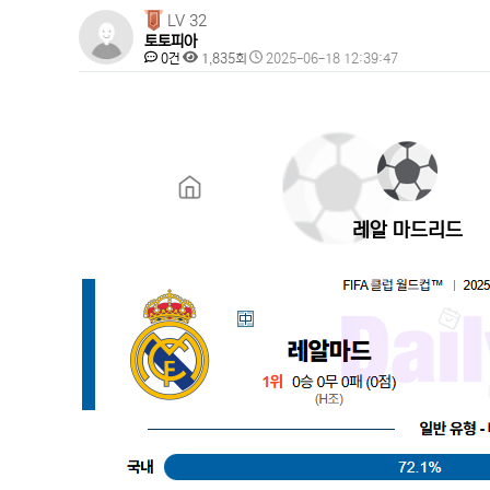
페
LV 32
토토피아
이
댓
조
작
0건
1,835회
2025-06-18 12:39:47
지
글
회
성
본
일
정
문
보
레알 마드리드