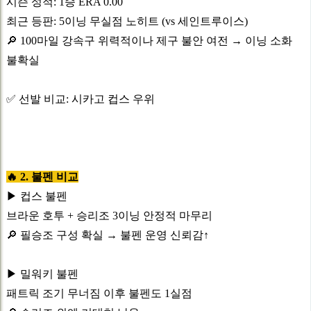
시즌 성적: 1승 ERA 0.00
최근 등판: 5이닝 무실점 노히트 (vs 세인트루이스)
🔎 100마일 강속구 위력적이나 제구 불안 여전 → 이닝 소화
불확실
✅ 선발 비교: 시카고 컵스 우위
🔥 2. 불펜 비교
▶ 컵스 불펜
브라운 호투 + 승리조 3이닝 안정적 마무리
🔎 필승조 구성 확실 → 불펜 운영 신뢰감↑
▶ 밀워키 불펜
패트릭 조기 무너짐 이후 불펜도 1실점