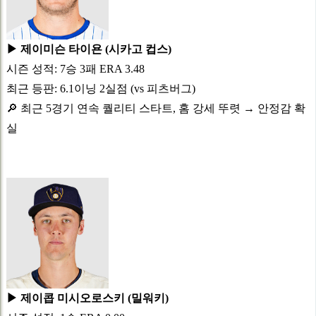
▶ 제이미슨 타이욘 (시카고 컵스)
시즌 성적: 7승 3패 ERA 3.48
최근 등판: 6.1이닝 2실점 (vs 피츠버그)
🔎 최근 5경기 연속 퀄리티 스타트, 홈 강세 뚜렷 → 안정감 확
실
▶ 제이콥 미시오로스키 (밀워키)