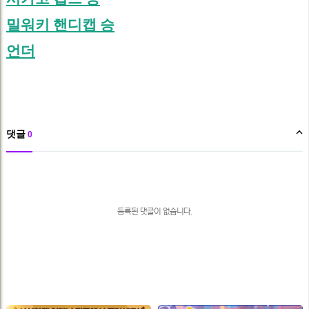
밀워키 핸디캡 승
언더
댓글
0
댓
글
목
록
등록된 댓글이 없습니다.