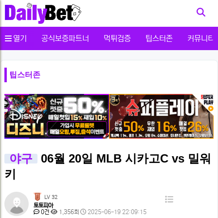
사용자메뉴
열기
공식보증파트너
먹튀검증
팁스터존
커뮤니티
팁스터존
야구
06월 20일 MLB 시카고C vs 밀워
키
페
LV 32
목
토토피아
이
댓
조
작
0건
1,356회
2025-06-19 22:09:15
록
글
회
성