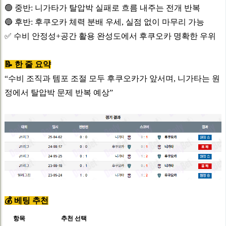
🟢 중반: 니가타가 탈압박 실패로 흐름 내주는 전개 반복
🔵 후반: 후쿠오카 체력 분배 우세, 실점 없이 마무리 가능
✅ 수비 안정성+공간 활용 완성도에서 후쿠오카 명확한 우위
📝 한 줄 요약
“수비 조직과 템포 조절 모두 후쿠오카가 앞서며, 니가타는 원
정에서 탈압박 문제 반복 예상”
💰 베팅 추천
항목
추천 선택