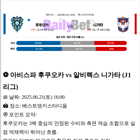
지
본
일
정
문
보
⚽️ 아비스파 후쿠오카 vs 알비렉스 니가타 (J1
리그)
📅 날짜: 2025.06.21(토) 16:00
🏟 장소: 베스트덴키스타디움
🧭 포인트 요약:
후쿠오카는 3백 중심의 안정된 수비와 측면 역습 조합으로 실
점 억제력이 뛰어난 흐름.