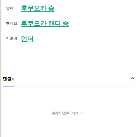
후쿠오카 승
승패
후쿠오카 핸디 승
핸디캡
언더
언오버
댓글
0
댓
글
목
록
등록된 댓글이 없습니다.