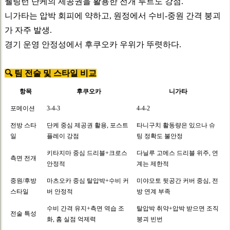
웰링턴 단케의 제공권을 활용한 전개 루트도 강점.
니가타는 압박 회피에 약하고, 원정에서 수비-중원 간격 붕괴
가 자주 발생.
경기 운영 안정성에서 후쿠오카 우위가 뚜렷하다.
🔍 팀 전술 및 스타일 비교
항목
후쿠오카
니가타
포메이션
3-4-3
4-4-2
전방 스타
단케 중심 제공권 활용, 포스트
타니구치 활동량은 있으나 슈
일
플레이 강점
팅 정확도 불안정
키타지마 중심 드리블+크로스
다닐루 고메스 드리블 위주, 연
측면 전개
안정적
계는 제한적
중원/후방
마츠오카 중심 탈압박+수비 커
미야모토 뒷공간 커버 중심, 전
스타일
버 안정적
방 연계 부족
수비 간격 유지+측면 역습 조
탈압박 취약+압박 받으면 조직
전술 특성
화, 홈 실점 억제력
붕괴 빈번