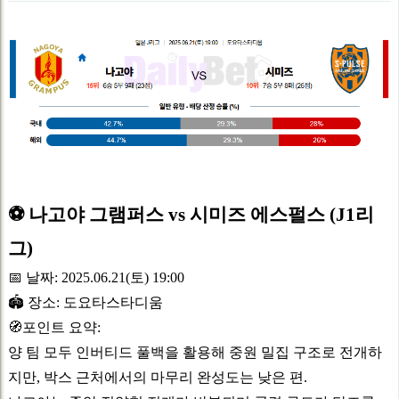
지
본
일
정
문
보
⚽️ 나고야 그램퍼스 vs 시미즈 에스펄스 (J1리
그)
📅 날짜: 2025.06.21(토) 19:00
🏟 장소: 도요타스타디움
🧭포인트 요약:
양 팀 모두 인버티드 풀백을 활용해 중원 밀집 구조로 전개하
지만, 박스 근처에서의 마무리 완성도는 낮은 편.