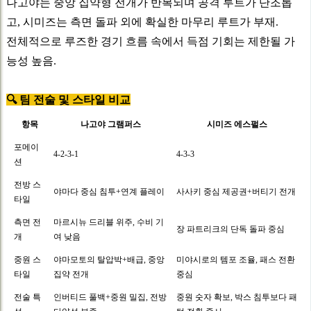
나고야는 중앙 집약형 전개가 반복되며 공격 루트가 단조롭
고, 시미즈는 측면 돌파 외에 확실한 마무리 루트가 부재.
전체적으로 루즈한 경기 흐름 속에서 득점 기회는 제한될 가
능성 높음.
🔍 팀 전술 및 스타일 비교
항목
나고야 그램퍼스
시미즈 에스펄스
포메이
4-2-3-1
4-3-3
션
전방 스
야마다 중심 침투+연계 플레이
사사키 중심 제공권+버티기 전개
타일
측면 전
마르시뉴 드리블 위주, 수비 기
장 파트리크의 단독 돌파 중심
개
여 낮음
중원 스
야마모토의 탈압박+배급, 중앙
미야시로의 템포 조율, 패스 전환
타일
집약 전개
중심
전술 특
인버티드 풀백+중원 밀집, 전방
중원 숫자 확보, 박스 침투보다 패