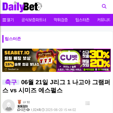
사용자메뉴
열기
공식보증파트너
먹튀검증
팁스터존
커뮤니티
팁스터존
축구
06월 21일 J리그 1 나고야 그램퍼
스 vs 시미즈 에스펄스
페
LV 32
목
토토피아
이
댓
조
작
0건
1,024회
2025-06-20 15:44:02
록
글
회
성