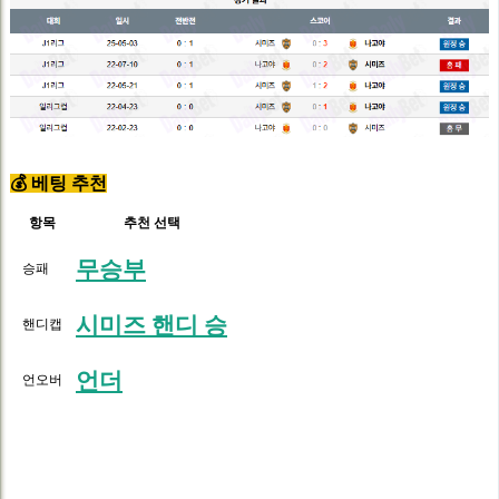
💰 베팅 추천
항목
추천 선택
무승부
승패
시미즈 핸디 승
핸디캡
언더
언오버