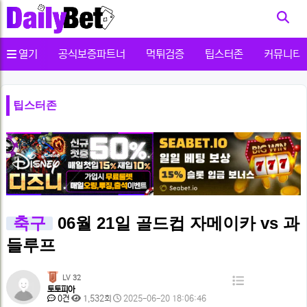
사용자메뉴
열기
공식보증파트너
먹튀검증
팁스터존
커뮤니티
팁스터존
축구
06월 21일 골드컵 자메이카 vs 과
들루프
페
LV 32
목
토토피아
이
댓
조
작
0건
1,532회
2025-06-20 18:06:46
록
글
회
성