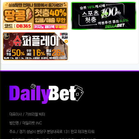
대표이사 / 가브리엘 빅터
법인명 / 데일리벳 INC
주소 / 경기 성남시 분당구 분당내곡로 131 판교 테크원 타워