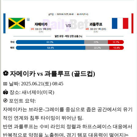
지
본
일
정
문
보
⚽️ 자메이카 vs 과를루프 (골드컵)
📅 날짜: 2025.06.21(토) 08:45
🏟 장소: 새너제이(미국)
🧭 포인트 요약:
자메이카는 브라운-그레이를 중심으로 좁은 공간에서의 유기
적인 연계와 침투 타이밍이 뛰어난 팀.
반면 과를루프는 수비 라인의 정렬과 하프스페이스 대응에서
반복적으로 약점을 노출하며, 경기 템포 대응력이 떨어지는