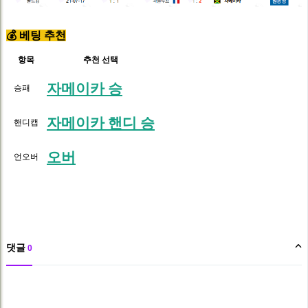
💰 베팅 추천
항목
추천 선택
자메이카 승
승패
자메이카 핸디 승
핸디캡
오버
언오버
댓글
0
댓
글
목