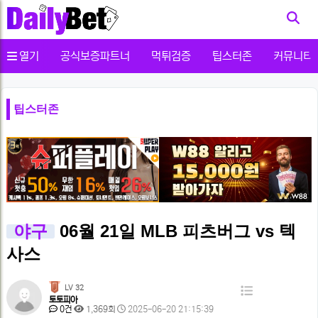
사용자메뉴
열기
공식보증파트너
먹튀검증
팁스터존
커뮤니티
팁스터존
야구
06월 21일 MLB 피츠버그 vs 텍
사스
페
LV 32
목
토토피아
이
댓
조
작
0건
1,369회
2025-06-20 21:15:39
록
글
회
성