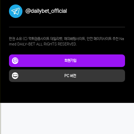
@dailybet_official
판권 소유 (C) 먹튀검증사이트 데일리벳, 해외배팅사이트, 안전 메이저사이트 추천 Na
med DAILY-BET ALL RIGHTS RESERVED.
회원가입
PC 버전