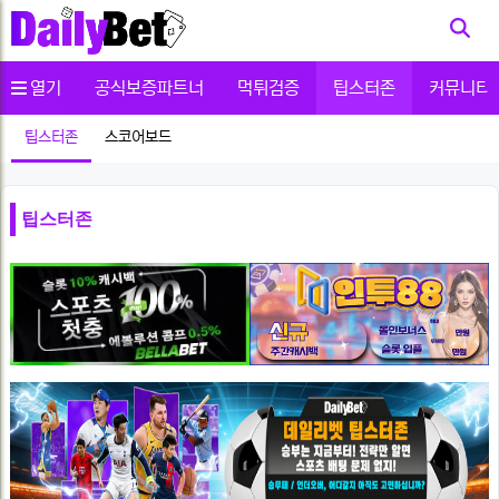
사용자메뉴
열기
공식보증파트너
먹튀검증
팁스터존
커뮤니티
팁스터존
스코어보드
팁스터존