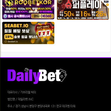
대표이사 / 가브리엘 빅터
법인명 / 데일리벳 INC
주소 / 경기 성남시 분당구 분당내곡로 131 판교 테크원 타워