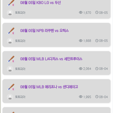
08월 05일 KBO LG vs 두산
토토피아
1,670
08-05
08월 05일 NPB 라쿠텐 vs 오릭스
토토피아
1,668
08-05
08월 05일 MLB LA다저스 vs 세인트루이스
토토피아
2,064
08-04
08월 05일 MLB 애리조나 vs 샌디에이고
토토피아
1,995
08-04