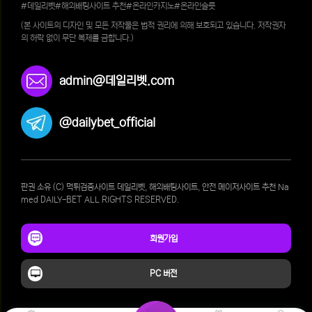
#데일리벳#해외배팅사이트 추천#온라인카지노#온라인슬롯
(본 사이트의 디자인 및 모든 저작물은 법적 권리에 의해 보호되고 있습니다. 저작권자
의 허락 없이 무단 복제를 금합니다.)
admin@데일리벳.com
@dailybet_official
판권 소유 (C) 먹튀검증사이트 데일리벳, 해외배팅사이트, 안전 메이저사이트 추천 Na
med DAILY-BET ALL RIGHTS RESERVED.
회원가입
PC 버전