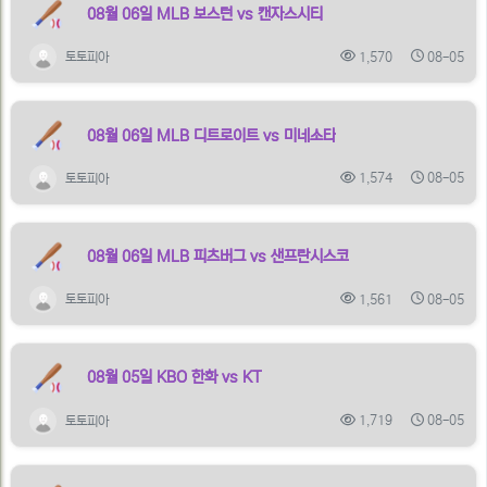
08월 06일 MLB 보스턴 vs 캔자스시티
토토피아
1,570
08-05
08월 06일 MLB 디트로이트 vs 미네소타
토토피아
1,574
08-05
08월 06일 MLB 피츠버그 vs 샌프란시스코
토토피아
1,561
08-05
08월 05일 KBO 한화 vs KT
토토피아
1,719
08-05