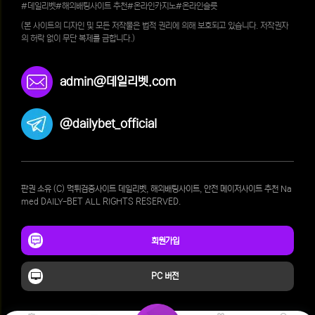
#데일리벳#해외배팅사이트 추천#온라인카지노#온라인슬롯
(본 사이트의 디자인 및 모든 저작물은 법적 권리에 의해 보호되고 있습니다. 저작권자
의 허락 없이 무단 복제를 금합니다.)
admin@데일리벳.com
@dailybet_official
판권 소유 (C) 먹튀검증사이트 데일리벳, 해외배팅사이트, 안전 메이저사이트 추천 Na
med DAILY-BET ALL RIGHTS RESERVED.
회원가입
PC 버전