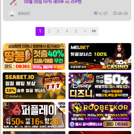
08월 09일 NPB 세이부 vs 라쿠텐
토토피아
4,137
08-09
현
페
다
마
1
2
3
4
5
재
이
음
지
지
막