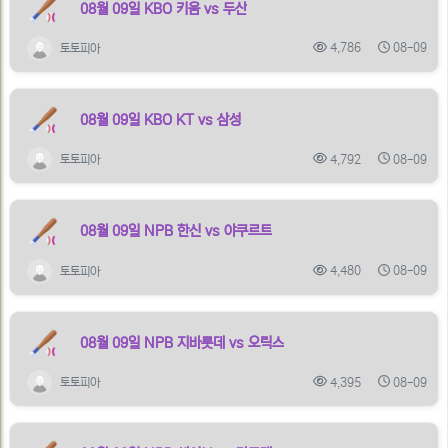
08월 09일 KBO 키움 vs 두산
토토피아
4,786
08-09
08월 09일 KBO KT vs 삼성
토토피아
4,792
08-09
08월 09일 NPB 한신 vs 야쿠르트
토토피아
4,480
08-09
08월 09일 NPB 지바롯데 vs 오릭스
토토피아
4,395
08-09