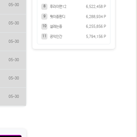
05-30
8
후라이맨12
6,522,458 P
9
뭣이중환디
6,288,934 P
05-30
10
설레는중
6,255,856 P
11
공익인간
5,794,156 P
05-30
05-30
05-30
05-30