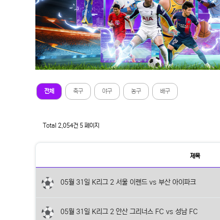
팁
전체
축구
야구
농구
배구
스
터
존
Total 2,054건
5 페이지
카
테
제목
고
리
자
유
05월 31일 K리그 2 서울 이랜드 vs 부산 아이파크
게
시
판
목
록
05월 31일 K리그 2 안산 그리너스 FC vs 성남 FC