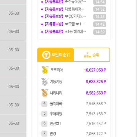
【자유홍보방】
☘️️신규 20만원 당첨쿠폰 수령하세
14:54
【자유홍보방】
️️대형 메이저계열사에서 TM직원 모
14:52
05-30
【자유홍보방】
❤️CC️카지노+주실장❤️이벤트 및
14:44
【자유홍보방】
❤️️구글 ❤️1위 보증 ' 파토커뮤
14:42
【자유홍보방】
⭐️1등 해외에이전시⭐️『유로247』
05-30
14:39
05-30
포인트 순위
순위
05-30
토토피아
10,627,053 P
기동기동
9,638,325 P
05-30
나리나리
8,582,663 P
4
율희아빠
7,543,586 P
05-30
5
우아아앙
7,543,153 P
6
05-30
빈진호1
7,516,452 P
7
만경
7,056,172 P