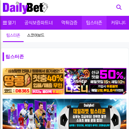
사용자메뉴
열기
공식보증파트너
먹튀검증
팁스터존
커뮤니티
팁스터존
스코어보드
팁스터존