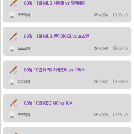
08월 11일 MLB 시애틀 vs 탬파베이
토토피아
4,884
08-10
08월 11일 MLB 샌디에이고 vs 보스턴
토토피아
4,848
08-10
08월 10일 NPB 지바롯데 vs 오릭스
토토피아
4,837
08-10
08월 10일 KBO NC vs KIA
토토피아
4,820
08-10