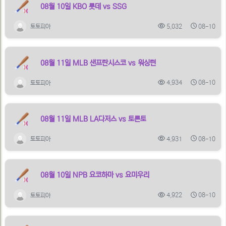
08월 10일 KBO 롯데 vs SSG
토토피아
5,032
08-10
08월 11일 MLB 샌프란시스코 vs 워싱턴
토토피아
4,934
08-10
08월 11일 MLB LA다저스 vs 토론토
토토피아
4,931
08-10
08월 10일 NPB 요코하마 vs 요미우리
토토피아
4,922
08-10