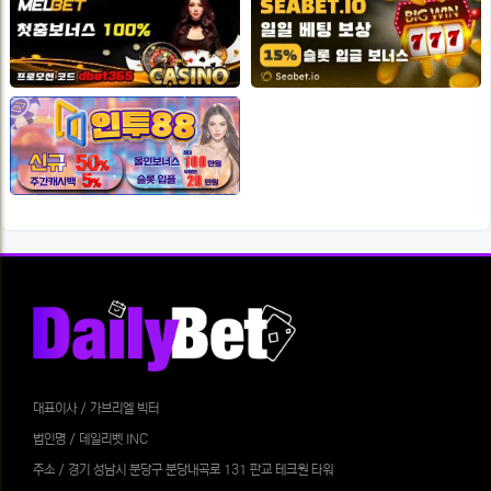
대표이사 / 가브리엘 빅터
법인명 / 데일리벳 INC
주소 / 경기 성남시 분당구 분당내곡로 131 판교 테크원 타워