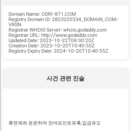
Domain Name: ODRI-871.COM
Registry Domain ID: 2823220334_DOMAIN_COM-
VRSN
Registrar WHOIS Server: whois.godaddy.com
Registrar URL: http://www.godaddy.com
Updated Date: 2023-10-22T09:30:20Z
Creation Date: 2023-10-20T10:40:55Z
Registry Expiry Date: 2024-10-20T10:40:55Z
사건 관련 진술
휴면계좌 운운하며 잔여포인트유혹,입금유도