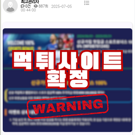
페
최고관리자
목
댓
조
작
0건
887회
2025-07-05
이
글
회
성
00:44:00
록
일
지
정
보