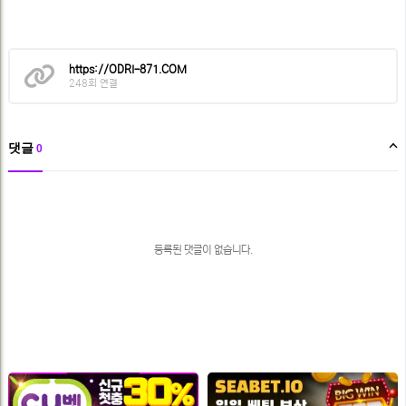
관
https://ODRI-871.COM
련
248회 연결
링
크
댓글
0
댓
글
목
록
등록된 댓글이 없습니다.