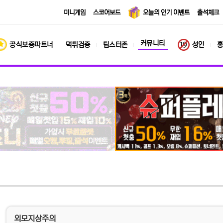
미니게임
스코어보드
오늘의 인기 이벤트
출석체크
커뮤니티
공식보증파트너
먹튀검증
팁스터존
성인
홍
외모지상주의