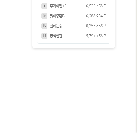
8
후라이맨12
6,522,458 P
9
뭣이중환디
6,288,934 P
10
설레는중
6,255,856 P
11
공익인간
5,794,156 P