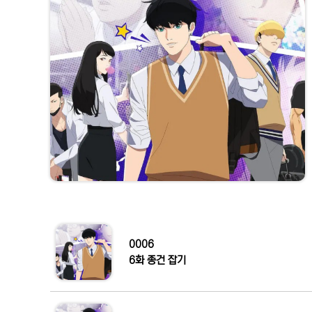
0006
6화 종건 잡기