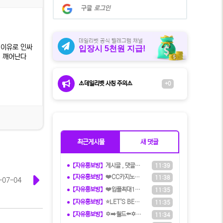
계
구글
로그인
정
으
로
로
데일리벳 공식 텔레그램 채널
 이유로 인싸
입장시 5천원 지급!
그
어 깨어난다
인
⚠️데일리벳 사칭 주의⚠️
+0
최근게시물
새 댓글
【자유홍보방】
️️게시글 , 댓글만 달아도 현금화가
11:39
【자유홍보방】
❤️CC️카지노+주실장❤️이벤트 및
11:38
-07-04
【자유홍보방】
❤️️입플최대100%❤️✨억대보증 C
11:35
【자유홍보방】
⭐️LET'S BET 렛츠벳 - 테더
11:35
【자유홍보방】
✡️➡️월드⬅️✡️ 5+3ㅣ10+5ㅣ
11:34