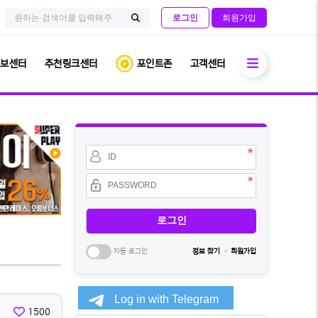
검
사
로그인
회원가입
색
이
검
어
트
필
내
색
수
전
열기
체
보센터
추천링크센터
포인트존
고객센터
검
색
회
원
아
이
비
디
밀
필
번
수
호
필
수
자동 로그인
정보 찾기
회원가입
소
셜
1500