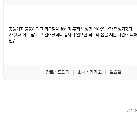
못생기고 뚱뚱하다고 괴롭힘을 당하며 루저 인생만 살아온 내가 잘생겨졌다는
가 됐다.어느 날 자고 일어났더니 갑자기 완벽한 외모와 몸을 지닌 사람이 되
면?
장르 : 드라마
회사 : 카카오
일요일
2023