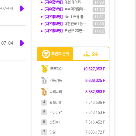
【자유홍보방】
️️대형 메이저계열사에서 TM직원 모
11:33
-07-04
【자유홍보방】
✡️➡️마케팅매니아⬅️✡️ 커뮤니티
11:32
【자유홍보방】
️️No.1 커뮤 홍보대행 프️로그램
11:31
【자유홍보방】
️대한민국️ 1등 토토 카지노 솔루션
11:30
【자유홍보방】
☘️️신규 20만원 당첨쿠폰 수령하세
11:22
-07-04
포인트 순위
순위
토토피아
10,627,053 P
기동기동
9,638,325 P
나리나리
8,582,663 P
4
율희아빠
7,543,586 P
5
우아아앙
7,543,153 P
6
빈진호1
7,516,452 P
7
만경
7,056,172 P