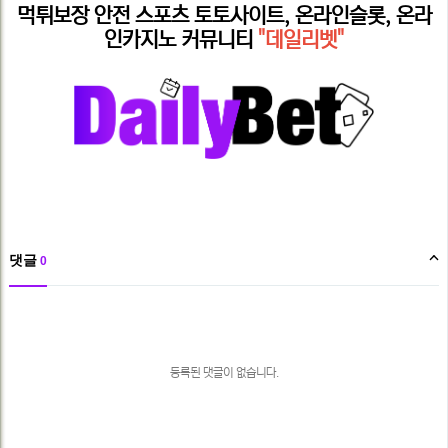
먹튀보장 안전 스포츠 토토사이트, 온라인슬롯, 온라
인카지노 커뮤니티
"데일리벳"
댓글
0
댓
글
목
록
등록된 댓글이 없습니다.