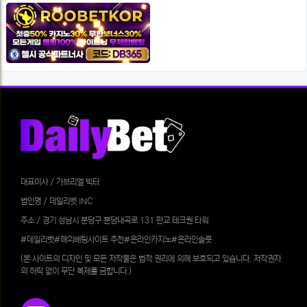
대표이사 / 가브리엘 빅터
법인명 / 데일리벳 INC
주소 / 경기 성남시 분당구 분당내곡로 131 판교 테크원 타워
#데일리벳#해외배팅사이트 추천#온라인카지노#온라인슬롯
(본 사이트의 디자인 및 모든 저작물은 법적 권리에 의해 보호되고 있습니다. 저작권자
의 허락 없이 무단 복제를 금합니다.)