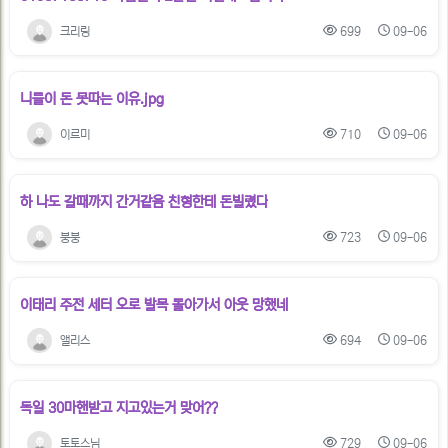
시
판
판
크리링
699
09-06
목
록
검
색
니들이 돈 못따는 이유.jpg
이르미
710
09-06
하 나도 갈때까지 간거같음 친형한테 돈빌렸다
붕붕
723
09-06
이태리 주전 세터 오로 발목 돌아가서 아웃 망했네
앨리스
694
09-06
독일 30마핸받고 지고있는거 맞어??
토토스님
729
09-06