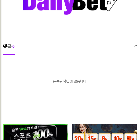
댓글
0
댓
글
목
록
등록된 댓글이 없습니다.