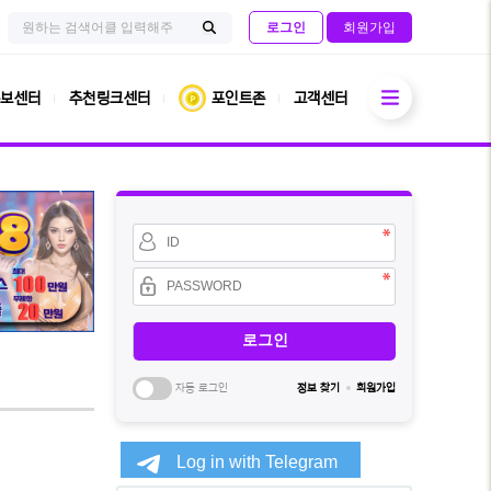
검
사
로그인
회원가입
색
이
검
어
트
필
내
색
수
전
열기
체
보센터
추천링크센터
포인트존
고객센터
검
색
회
원
아
이
비
디
밀
필
번
수
호
필
수
자동 로그인
정보 찾기
회원가입
소
셜