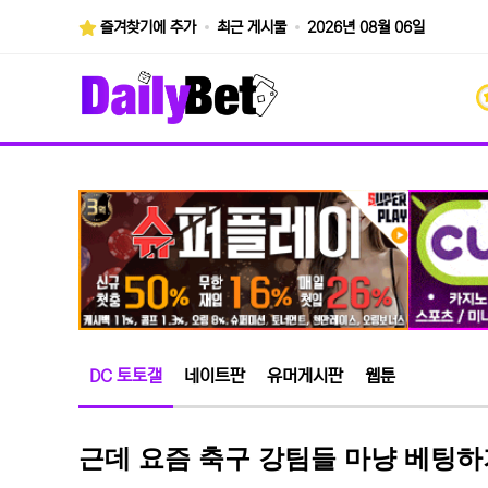
즐겨찾기에 추가
최근 게시물
2026년 08월 06일
DC 토토갤
네이트판
유머게시판
웹툰
근데 요즘 축구 강팀들 마냥 베팅