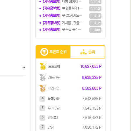
【자유홍보방】
️️대형 메이저계열사에서 TM직원 모
11:14
【자유홍보방】
❤️️입플최대100%❤️✨억대보증 C
11:13
【자유홍보방】
❤️CC️카지노+주실장❤️이벤트 및
11:13
【자유홍보방】
️️게시글 , 댓글만 달아도 현금화가
11:12
【자유홍보방】
❤️️구글 ❤️1위 보증 ' 파토커뮤
11:08
포인트 순위
순위
토토피아
10,627,053 P
기동기동
9,638,325 P
나리나리
8,582,663 P
4
율희아빠
7,543,586 P
5
우아아앙
7,543,153 P
6
빈진호1
7,516,452 P
7
만경
7,056,172 P