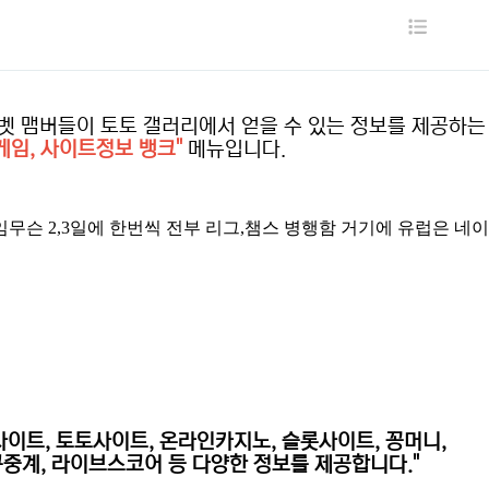
목
록
리벳 맴버들이 토토 갤러리에서 얻을 수 있는 정보를 제공하는
게임, 사이트정보 뱅크"
메뉴입니다.
임무슨 2,3일에 한번씩 전부 리그,챔스 병행함 거기에 유럽은 네
사이트, 토토사이트, 온라인카지노, 슬롯사이트,
꽁머니,
구중계, 라이브스코어 등 다양한 정보를 제공합니다."