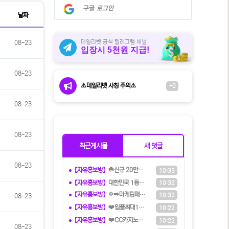
시
계
구글
로그인
판
정
날짜
검
으
로
색
로
데일리벳 공식 텔레그램 채널
08-23
입장시 5천원 지급!
그
인
08-23
⚠️데일리벳 사칭 주의⚠️
+0
08-23
08-23
최근게시물
새 댓글
08-23
【자유홍보방】
☘️️신규 20만원 당첨쿠폰 수령하세
10:33
【자유홍보방】
️대한민국️ 1등 토토 카지노 솔루션
10:32
【자유홍보방】
✡️➡️마케팅매니아⬅️✡️ 커뮤니티
10:32
08-23
【자유홍보방】
❤️️입플최대100%❤️✨억대보증 C
10:22
【자유홍보방】
❤️CC️카지노+주실장❤️이벤트 및
10:22
08-23