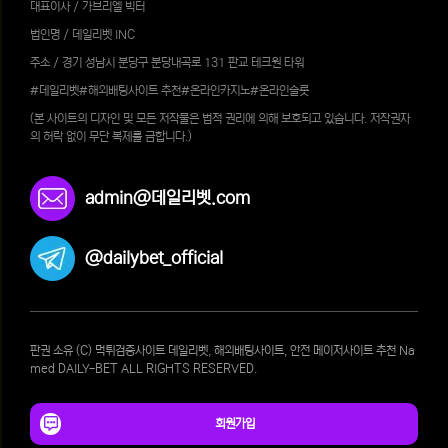
대표이사 / 가브리엘 빅터
법인명 / 데일리벳 INC
주소 / 경기 성남시 분당구 분당내곡로 131 판교 테크원 타워
#데일리벳#해외배팅사이트 추천#온라인카지노#온라인슬롯
(본 사이트의 디자인 및 모든 저작물은 법적 권리에 의해 보호되고 있습니다. 저작권자
의 허락 없이 무단 복제를 금합니다.)
admin@데일리벳.com
@dailybet_official
판권 소유 (C) 먹튀검증사이트 데일리벳, 해외배팅사이트, 안전 메이저사이트 추천 Na
med DAILY-BET ALL RIGHTS RESERVED.
회원가입