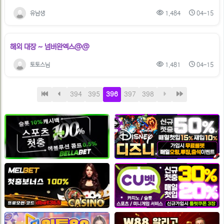
유남생
1,484
04-15
해외 대장 ~ 넘버완엑스@@
토토스님
1,481
04-15
처
이
현
페
다
마
394
395
396
397
398
음
전
재
이
음
지
지
막