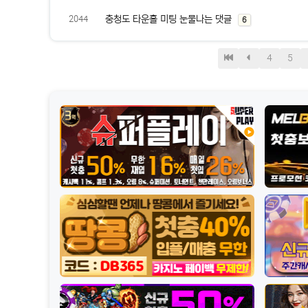
충청도 타운홀 미팅 눈물나는 댓글
댓
개
2044
6
글
처
이
4
5
음
전