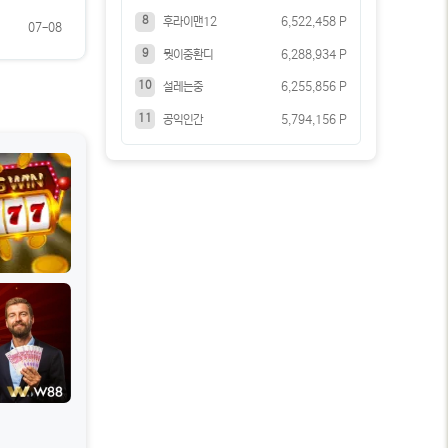
8
후라이맨12
6,522,458 P
07-08
9
뭣이중환디
6,288,934 P
10
설레는중
6,255,856 P
11
공익인간
5,794,156 P