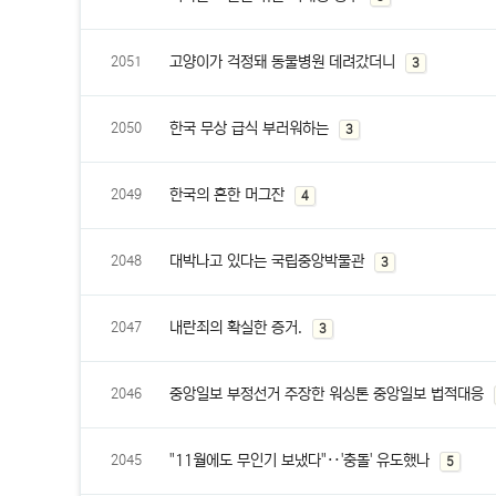
글
고양이가 걱정돼 동물병원 데려갔더니
댓
개
2051
3
글
한국 무상 급식 부러워하는
댓
개
2050
3
글
한국의 흔한 머그잔
댓
개
2049
4
글
대박나고 있다는 국립중앙박물관
댓
개
2048
3
글
내란죄의 확실한 증거.
댓
개
2047
3
글
중앙일보 부정선거 주장한 워싱톤 중앙일보 법적대응
2046
"11월에도 무인기 보냈다"‥'충돌' 유도했나
댓
개
2045
5
글