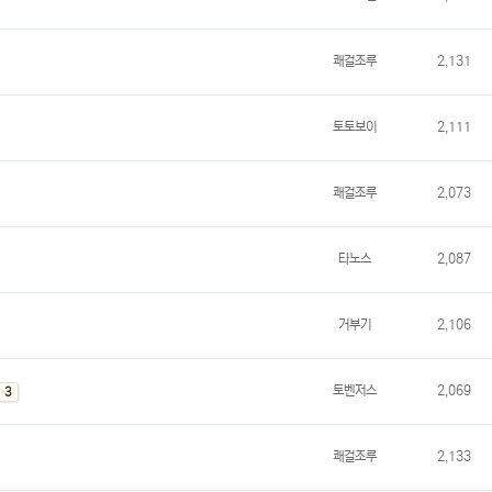
쾌걸조루
2,131
토토보이
2,111
쾌걸조루
2,073
타노스
2,087
거부기
2,106
댓
개
토벤저스
2,069
3
글
쾌걸조루
2,133