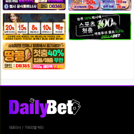
대표이사 / 가브리엘 빅터