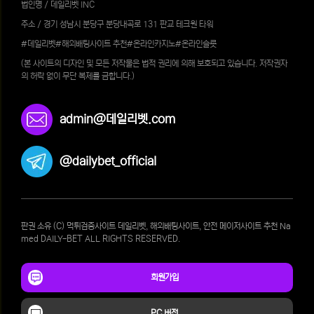
법인명 / 데일리벳 INC
주소 / 경기 성남시 분당구 분당내곡로 131 판교 테크원 타워
#데일리벳#해외배팅사이트 추천#온라인카지노#온라인슬롯
(본 사이트의 디자인 및 모든 저작물은 법적 권리에 의해 보호되고 있습니다. 저작권자
의 허락 없이 무단 복제를 금합니다.)
admin@데일리벳.com
@dailybet_official
판권 소유 (C) 먹튀검증사이트 데일리벳, 해외배팅사이트, 안전 메이저사이트 추천 Na
med DAILY-BET ALL RIGHTS RESERVED.
회원가입
PC 버전