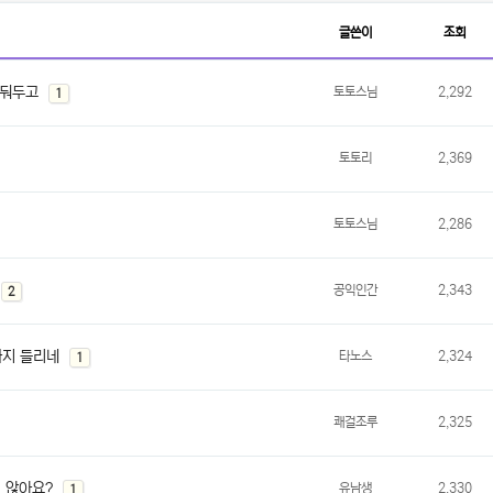
글쓴이
조회
가둬두고
댓
개
토토스님
2,292
1
글
토토리
2,369
토토스님
2,286
댓
개
공익인간
2,343
2
글
까지 들리네
댓
개
타노스
2,324
1
글
쾌걸조루
2,325
 않아요?
댓
개
유남생
2,330
1