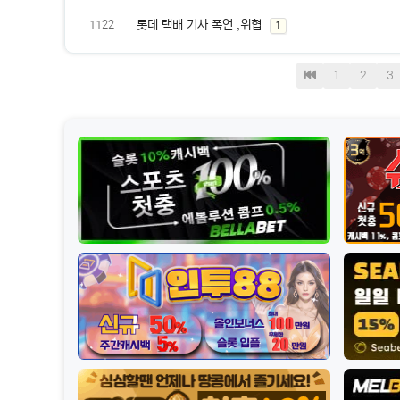
롯데 택배 기사 폭언 ,위협
댓
개
1122
1
글
처
1
2
3
음