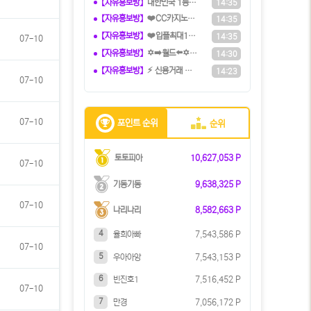
【자유홍보방】
️대한민국️ 1등 토토 카지노 솔루션
14:35
【자유홍보방】
❤️CC️카지노+주실장❤️이벤트 및
14:35
【자유홍보방】
❤️️입플최대100%❤️✨억대보증 C
14:35
07-10
【자유홍보방】
✡️➡️월드⬅️✡️ 5+3ㅣ10+5ㅣ
14:30
【자유홍보방】
⚡️ 신용거래 스포츠 메이저 지인추천
14:23
07-10
07-10
포인트 순위
순위
토토피아
10,627,053 P
07-10
기동기동
9,638,325 P
07-10
나리나리
8,582,663 P
4
율희아빠
7,543,586 P
07-10
5
우아아앙
7,543,153 P
6
빈진호1
7,516,452 P
07-10
7
만경
7,056,172 P