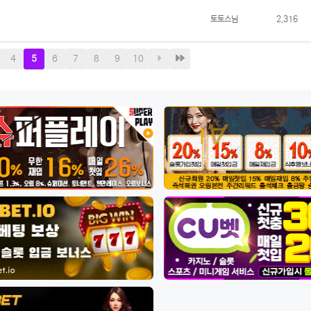
토토스님
2,316
현
페
다
마
4
5
6
7
8
9
10
재
이
음
지
지
막