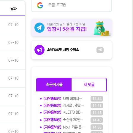
시
계
구글
로그인
판
정
날짜
검
으
로
색
로
데일리벳 공식 텔레그램 채널
07-10
입장시 5천원 지급!
그
인
07-10
⚠️데일리벳 사칭 주의⚠️
+0
07-10
07-10
최근게시물
새 댓글
07-10
【자유홍보방】
️️대형 메이저계열사에서 TM직원 모
14:44
【자유홍보방】
️️게시글 , 댓글만 달아도 현금화가
14:43
【자유홍보방】
⭐️LET'S BET 렛츠벳 - 테더
14:43
07-10
【자유홍보방】
☘️️신규 20만원 당첨쿠폰 수령하세
14:40
【자유홍보방】
️️No.1 커뮤 홍보대행 프️로그램
14:38
07-10