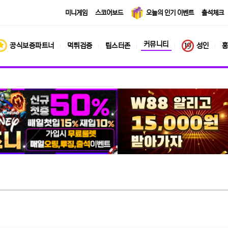
미니게임
스코어보드
오늘의 인기 이벤트
출석체크
커뮤니티
공식보증파트너
먹튀검증
팁스터존
성인
홍