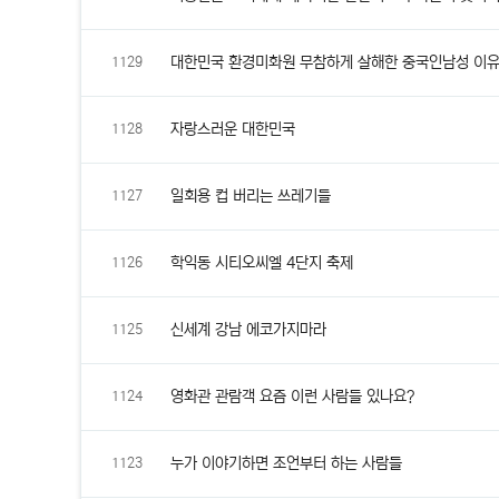
대한민국 환경미화원 무참하게 살해한 중국인남성 이유가
1129
자랑스러운 대한민국
1128
일회용 컵 버리는 쓰레기들
1127
학익동 시티오씨엘 4단지 축제
1126
신세계 강남 에코가지마라
1125
영화관 관람객 요즘 이런 사람들 있나요?
1124
누가 이야기하면 조언부터 하는 사람들
1123