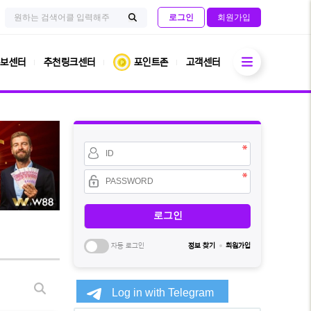
검
사
로그인
회원가입
색
이
검
어
트
필
내
색
수
전
열기
체
보센터
추천링크센터
포인트존
고객센터
검
색
회
원
아
이
비
디
밀
필
번
수
호
필
수
자동 로그인
정보 찾기
회원가입
소
게
셜