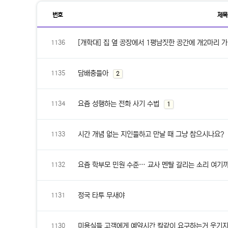
번호
제목
자
유
[개학대] 집 옆 공장에서 1평남짓한 공간에 개2마리 
1136
게
시
판
목
록
담배충들아
댓
개
1135
2
글
요즘 성행하는 전화 사기 수법
댓
개
1134
1
글
시간 개념 없는 지인들하고 만날 때 그냥 참으시나요?
1133
요즘 학부모 민원 수준… 교사 멘탈 갈리는 소리 여기
1132
정국 타투 무새야
1131
미용실들 고객에게 예약시간 칼같이 요구하는거 웃기지
1130