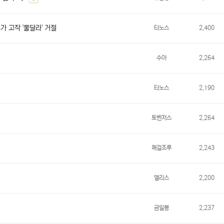
글
 고작 '물달라' 거절
타노스
2,400
수아
2,264
타노스
2,190
토벤저스
2,264
쾌걸조루
2,243
앨리스
2,200
금일봉
2,237