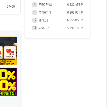
8
후라이맨12
6,522,458 P
07-08
9
뭣이중환디
6,288,934 P
10
설레는중
6,255,856 P
11
공익인간
5,794,156 P