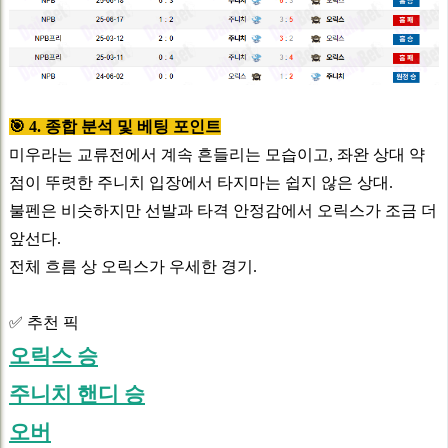
🎯 4. 종합 분석 및 베팅 포인트
미우라는 교류전에서 계속 흔들리는 모습이고, 좌완 상대 약
점이 뚜렷한 주니치 입장에서 타지마는 쉽지 않은 상대.
불펜은 비슷하지만 선발과 타격 안정감에서 오릭스가 조금 더
앞선다.
전체 흐름 상 오릭스가 우세한 경기.
✅ 추천 픽
오릭스 승
주니치 핸디 승
오버