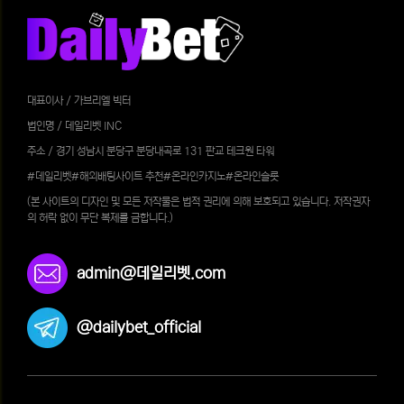
대표이사 / 가브리엘 빅터
법인명 / 데일리벳 INC
주소 / 경기 성남시 분당구 분당내곡로 131 판교 테크원 타워
#데일리벳#해외배팅사이트 추천#온라인카지노#온라인슬롯
(본 사이트의 디자인 및 모든 저작물은 법적 권리에 의해 보호되고 있습니다. 저작권자
의 허락 없이 무단 복제를 금합니다.)
admin@데일리벳.com
@dailybet_official