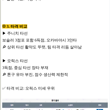
⚾️ 3. 타격 비교
▶ 주니치 타선
보슬러 3점포 포함 6득점, 오카바야시 3안타
🔎 상위 타선 활약도 뚜렷, 팀 타격 리듬 살아남
▶ 오릭스 타선
3득점, 중심 타선 장타 부재
🔎 톤구 유마 부진, 점수 생산력 제한적
✅ 타격 비교: 오릭스 미세 우위