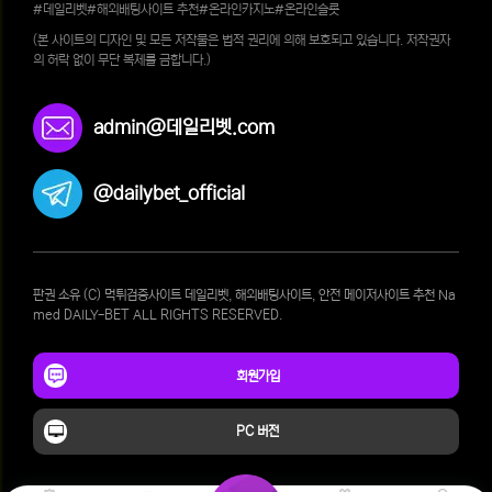
#데일리벳#해외배팅사이트 추천#온라인카지노#온라인슬롯
(본 사이트의 디자인 및 모든 저작물은 법적 권리에 의해 보호되고 있습니다. 저작권자
의 허락 없이 무단 복제를 금합니다.)
admin@데일리벳.com
@dailybet_official
판권 소유 (C) 먹튀검증사이트 데일리벳, 해외배팅사이트, 안전 메이저사이트 추천 Na
med DAILY-BET ALL RIGHTS RESERVED.
회원가입
PC 버전