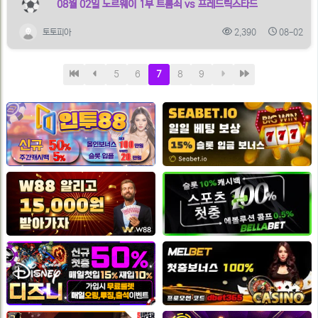
08월 02일 노르웨이 1부 트롬쇠 vs 프레드릭스타드
토토피아
2,390
08-02
처
이
현
페
다
마
5
6
7
8
9
음
전
재
이
음
지
지
막