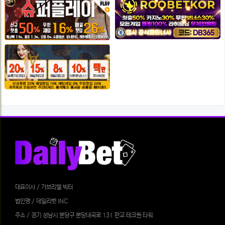
대표이사 / 가브리엘 빅터
법인명 / 데일리벳 INC
주소 / 경기 성남시 분당구 분당내곡로 131 판교 테크원 타워