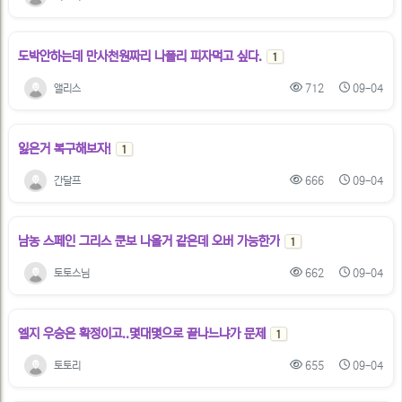
도박안하는데 만사천원짜리 나폴리 피자먹고 싶다.
1
댓
개
글
앨리스
712
09-04
잃은거 복구해보자!
1
댓
개
글
간달프
666
09-04
남농 스페인 그리스 쿤보 나올거 같은데 오버 가능한가
1
댓
개
글
토토스님
662
09-04
엘지 우승은 확정이고..몇대몇으로 끝나느냐가 문제
1
댓
개
글
토토리
655
09-04