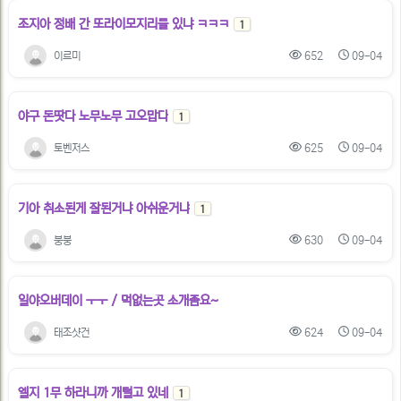
조지아 정배 간 또라이모지리들 있냐 ㅋㅋㅋ
1
댓
개
글
이르미
652
09-04
야구 돈땃다 노무노무 고오맙다
1
댓
개
글
토벤저스
625
09-04
기아 취소된게 잘된거냐 아쉬운거냐
1
댓
개
글
붕붕
630
09-04
일야오버데이 ㅜㅜ / 먹없는곳 소개좀요~
태조샷건
624
09-04
엘지 1무 하라니까 개털고 있네
1