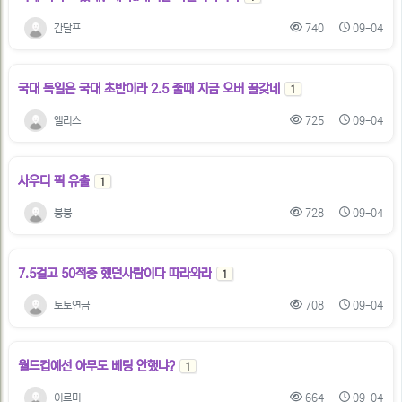
댓
개
시
판
글
판
간달프
740
09-04
목
록
검
색
국대 독일은 국대 초반이라 2.5 줄때 지금 오버 꿀갖네
1
댓
개
글
앨리스
725
09-04
사우디 픽 유출
1
댓
개
글
붕붕
728
09-04
7.5걸고 50적중 했던사람이다 따라와라
1
댓
개
글
토토연금
708
09-04
월드컵예선 아무도 베팅 안했냐?
1
댓
개
글
이르미
664
09-04