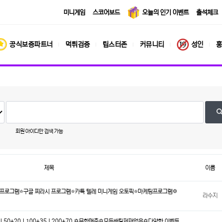
미니게임
스코어보드
오늘의 인기 이벤트
출석체크
공식보증파트너
먹튀검증
팁스터존
커뮤니티
성인
홍
검
색
어
필
수
회원 아이디만 검색 가능
제목
이름
보 프로그램⭐️구글 찌라시 프로그램⭐️카톡 텔레 미니게임 오토픽⭐️마케팅프로그램✡️
라수지
+12ㅣ50+20ㅣ100+35ㅣ200+70 ✡️무한매충✡️모든배팅제재없음✡️다양한 이벤트