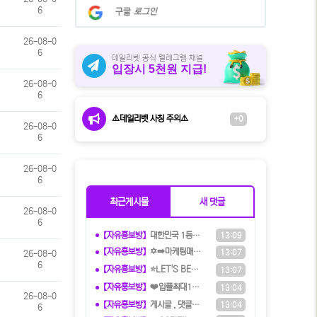
계
6
구글
로그인
정
으
26-08-0
로
6
로
데일리벳 공식 텔레그램 채널
입장시 5천원 지급!
그
26-08-0
인
6
⚠️데일리벳 사칭 주의⚠️
+0
26-08-0
6
26-08-0
6
최근게시물
새 댓글
26-08-0
6
【자유홍보방】
️대한민국️ 1등 토토 카지노 솔루션
13:09
【자유홍보방】
✡️➡️마케팅매니아⬅️✡️ 커뮤니티
13:07
26-08-0
6
【자유홍보방】
⭐️LET'S BET 렛츠벳 - 테더
13:07
【자유홍보방】
❤️️입플최대100%❤️✨억대보증 C
13:04
26-08-0
【자유홍보방】
️️게시글 , 댓글만 달아도 현금화가
13:04
6