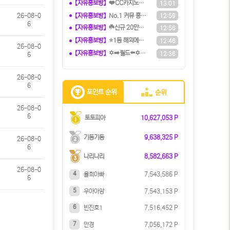
【자유홍보방】
❤️CC️카지노+주실장❤️이벤트 및
13:01
26-08-0
【자유홍보방】
️️No.1 커뮤 홍보대행 프️로그램
12:59
6
【자유홍보방】
☘️️신규 20만원 당첨쿠폰 수령하세
12:56
【자유홍보방】
⭐️1등 해외에이전시⭐️『유로247』
12:46
26-08-0
【자유홍보방】
✡️➡️월드⬅️✡️ 5+3ㅣ10+5ㅣ
12:36
6
26-08-0
6
포인트 순위
순위
26-08-0
6
토토피아
10,627,053 P
기동기동
9,638,325 P
26-08-0
6
나리나리
8,582,663 P
26-08-0
4
율희아빠
7,543,586 P
6
5
우아아앙
7,543,153 P
6
빈진호1
7,516,452 P
7
만경
7,056,172 P