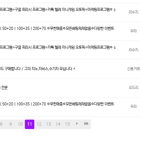
보 프로그램⭐️구글 찌라시 프로그램⭐️카톡 텔레 미니게임 오토픽⭐️마케팅프로그램✡️ z
라수지
+12ㅣ50+20ㅣ100+35ㅣ200+70 ✡️무한매충✡️모든배팅제재없음✡️다양한 이벤트
우라
보 프로그램⭐️구글 찌라시 프로그램⭐️카톡 텔레 미니게임 오토픽⭐️마케팅프로그램✡️ s
라수지
드 구매합니다 / 그외 지노,자비스,수기자 모십니다 ⚡️
신용거래
대 전문
오드리
+12ㅣ50+20ㅣ100+35ㅣ200+70 ✡️무한매충✡️모든배팅제재없음✡️다양한 이벤트
우라
현
페
다
마
8
9
10
11
12
13
14
15
재
이
음
지