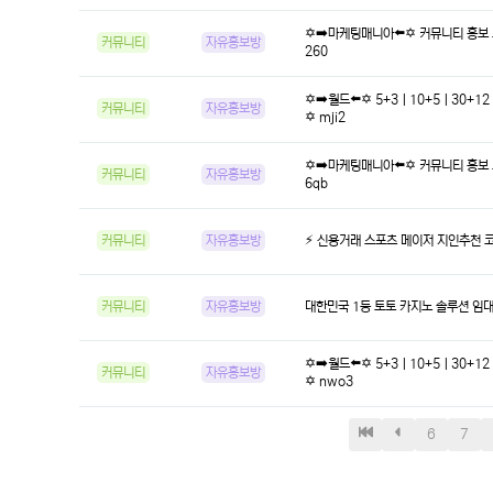
✡️➡️마케팅매니아⬅️✡️ 커뮤니티 홍
커뮤니티
자유홍보방
260
✡️➡️월드⬅️✡️ 5+3ㅣ10+5ㅣ30
커뮤니티
자유홍보방
✡️ mji2
✡️➡️마케팅매니아⬅️✡️ 커뮤니티 홍
커뮤니티
자유홍보방
6qb
커뮤니티
자유홍보방
⚡️ 신용거래 스포츠 메이저 지인추천 코
커뮤니티
자유홍보방
️대한민국️ 1등 토토 카지노 솔루션 임
✡️➡️월드⬅️✡️ 5+3ㅣ10+5ㅣ30
커뮤니티
자유홍보방
✡️ nwo3
처
이
6
7
음
전