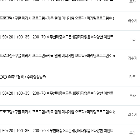
우라
 프로그램⭐️구글 찌라시 프로그램⭐️카톡 텔레 미니게임 오토픽⭐️마케팅프로그램✡️ t
라수지
+12ㅣ50+20ㅣ100+35ㅣ200+70 ✡️무한매충✡️모든배팅제재없음✡️다양한 이벤트
우라
보 프로그램⭐️구글 찌라시 프로그램⭐️카톡 텔레 미니게임 오토픽⭐️마케팅프로그램✡️ n
라수지
⭕️⭕️ 유튜브검색 > 수아영상방☘️
타코
+12ㅣ50+20ㅣ100+35ㅣ200+70 ✡️무한매충✡️모든배팅제재없음✡️다양한 이벤트
우라
보 프로그램⭐️구글 찌라시 프로그램⭐️카톡 텔레 미니게임 오토픽⭐️마케팅프로그램✡️ k
라수지
+12ㅣ50+20ㅣ100+35ㅣ200+70 ✡️무한매충✡️모든배팅제재없음✡️다양한 이벤트
우라