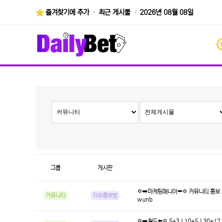
즐겨찾기에 추가
최근 게시물
2026년 08월 08일
상
그
검
세
룹
색
검
대
색
상
그룹
게시판
✡️➡️마케팅매니아⬅️✡️ 커뮤니티 홍
커뮤니티
자유홍보방
wunb
✡️➡️월드⬅️✡️ 5+3ㅣ10+5ㅣ30