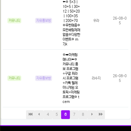
⬅️✡️ 5+3ㅣ
10+5ㅣ30+
12ㅣ50+20
ㅣ100+35
26-08-0
커뮤니티
자유홍보방
ㅣ200+70
우라
5
✡️무한매충✡️
모든배팅제재
없음✡️다양한
이벤트✡️ m
7jk
✡️➡️마케팅
매니아⬅️✡️
커뮤니티 홍
보 프로그램
⭐️구글 찌라
26-08-0
커뮤니티
자유홍보방
시 프로그램
라수지
5
⭐️카톡 텔레
미니게임 오
토픽⭐️마케팅
프로그램✡️ t
cem
처
이
현
페
다
마
4
5
6
7
8
음
전
재
이
음
지
지
막