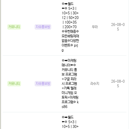
✡️➡️월드
⬅️✡️ 5+3ㅣ
10+5ㅣ30+
12ㅣ50+20
ㅣ100+35
26-08-0
커뮤니티
자유홍보방
ㅣ200+70
우라
5
✡️무한매충✡️
모든배팅제재
없음✡️다양한
이벤트✡️ prj
g
✡️➡️마케팅
매니아⬅️✡️
커뮤니티 홍
보 프로그램
⭐️구글 찌라
26-08-0
커뮤니티
자유홍보방
시 프로그램
라수지
5
⭐️카톡 텔레
미니게임 오
토픽⭐️마케팅
프로그램✡️ k
s86
✡️➡️월드
⬅️✡️ 5+3ㅣ
10+5ㅣ30+