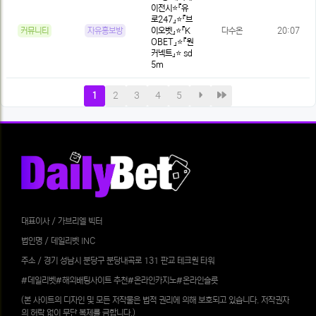
이전시⭐️『유
로247』⭐️『브
커뮤니티
자유홍보방
이오벳』⭐️『K
다수온
20:07
OBET』⭐️『원
커넥트』⭐️ sd
5m
현
페
다
마
1
2
3
4
5
재
이
음
지
지
막
대표이사 / 가브리엘 빅터
법인명 / 데일리벳 INC
주소 / 경기 성남시 분당구 분당내곡로 131 판교 테크원 타워
#데일리벳#해외배팅사이트 추천#온라인카지노#온라인슬롯
(본 사이트의 디자인 및 모든 저작물은 법적 권리에 의해 보호되고 있습니다. 저작권자
의 허락 없이 무단 복제를 금합니다.)