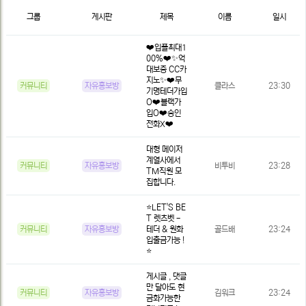
그룹
게시판
제목
이름
일시
❤️️입플최대1
00%❤️✨억
대보증 CC카
지노✨❤️무
커뮤니티
자유홍보방
클라스
23:30
기명테더가입
O❤️블랙가
입O❤️승인
전화X❤️
️️대형 메이저
계열사에서
커뮤니티
자유홍보방
비투비
23:28
TM직원 모
집합니다.
⭐️LET'S BE
T 렛츠벳 -
커뮤니티
자유홍보방
테더 & 원화
골드배
23:24
입출금가능 !
⭐️
️️게시글 , 댓글
만 달아도 현
커뮤니티
자유홍보방
김워크
23:24
금화가능한