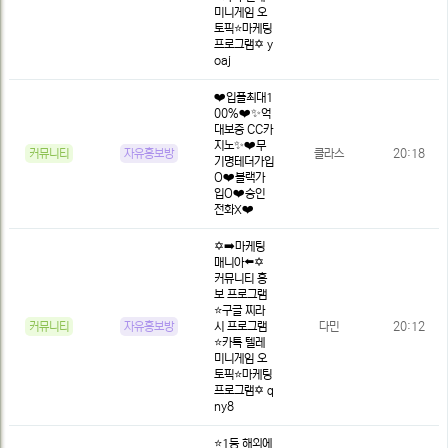
미니게임 오
토픽⭐️마케팅
프로그램✡️ y
oaj
❤️️입플최대1
00%❤️✨억
대보증 CC카
지노✨❤️무
커뮤니티
자유홍보방
클라스
20:18
기명테더가입
O❤️블랙가
입O❤️승인
전화X❤️
✡️➡️마케팅
매니아⬅️✡️
커뮤니티 홍
보 프로그램
⭐️구글 찌라
커뮤니티
자유홍보방
시 프로그램
다민
20:12
⭐️카톡 텔레
미니게임 오
토픽⭐️마케팅
프로그램✡️ q
ny8
⭐️1등 해외에