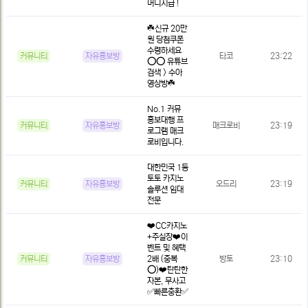
머니지급 !
☘️️신규 20만
원 당첨쿠폰
수령하세요
커뮤니티
자유홍보방
타코
23:22
⭕️⭕️ 유튜브
검색 > 수아
영상방☘️
️️No.1 커뮤
홍보대행 프️
커뮤니티
자유홍보방
매크로비
23:19
로그램 매크
로비입니다.
️대한민국️ 1등
토토 카지노
커뮤니티
자유홍보방
오드리
23:19
솔루션 임대
전문
❤️CC️카지노
+주실장❤️이
벤트 및 혜택
커뮤니티
자유홍보방
2배 (중복
방토
23:10
⭕️)❤️탄탄한
자본, 무사고
✅빠른충환✅