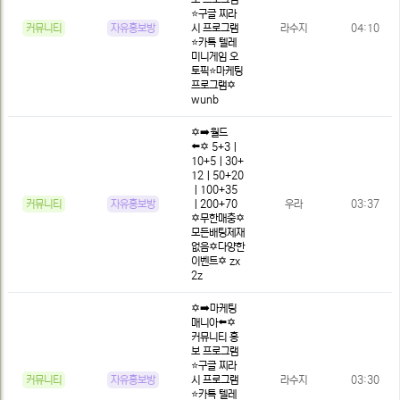
⭐️구글 찌라
커뮤니티
자유홍보방
시 프로그램
라수지
04:10
⭐️카톡 텔레
미니게임 오
토픽⭐️마케팅
프로그램✡️
wunb
✡️➡️월드
⬅️✡️ 5+3ㅣ
10+5ㅣ30+
12ㅣ50+20
ㅣ100+35
커뮤니티
자유홍보방
ㅣ200+70
우라
03:37
✡️무한매충✡️
모든배팅제재
없음✡️다양한
이벤트✡️ zx
2z
✡️➡️마케팅
매니아⬅️✡️
커뮤니티 홍
보 프로그램
⭐️구글 찌라
커뮤니티
자유홍보방
시 프로그램
라수지
03:30
⭐️카톡 텔레