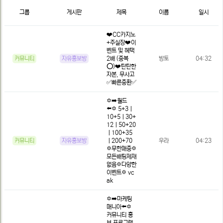
그룹
게시판
제목
이름
일시
❤️CC️카지노
+주실장❤️이
벤트 및 혜택
커뮤니티
자유홍보방
2배 (중복
방토
04:32
⭕️)❤️탄탄한
자본, 무사고
✅빠른충환✅
✡️➡️월드
⬅️✡️ 5+3ㅣ
10+5ㅣ30+
12ㅣ50+20
ㅣ100+35
커뮤니티
자유홍보방
ㅣ200+70
우라
04:23
✡️무한매충✡️
모든배팅제재
없음✡️다양한
이벤트✡️ vc
ak
✡️➡️마케팅
매니아⬅️✡️
커뮤니티 홍
보 프로그램