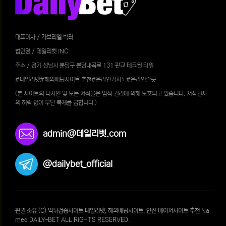
대표이사 / 가브리엘 빅터
법인명 / 데일리벳 INC
주소 / 경기 성남시 분당구 분당내곡로 131 판교 테크원 타워
#데일리벳#해외배팅사이트 추천#온라인카지노#온라인슬롯
(본 사이트의 디자인 및 모든 저작물은 법적 권리에 의해 보호되고 있습니다. 저작권자
의 허락 없이 무단 복제를 금합니다.)
admin@데일리벳.com
@dailybet_official
판권 소유 (C) 먹튀검증사이트 데일리벳, 해외배팅사이트, 안전 메이저사이트 추천 Na
med DAILY-BET ALL RIGHTS RESERVED.