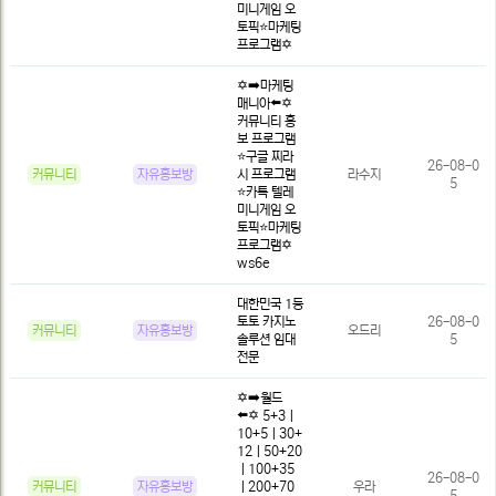
미니게임 오
토픽⭐️마케팅
프로그램✡️
✡️➡️마케팅
매니아⬅️✡️
커뮤니티 홍
보 프로그램
⭐️구글 찌라
26-08-0
커뮤니티
자유홍보방
시 프로그램
라수지
5
⭐️카톡 텔레
미니게임 오
토픽⭐️마케팅
프로그램✡️
ws6e
️대한민국️ 1등
토토 카지노
26-08-0
커뮤니티
자유홍보방
오드리
솔루션 임대
5
전문
✡️➡️월드
⬅️✡️ 5+3ㅣ
10+5ㅣ30+
12ㅣ50+20
ㅣ100+35
26-08-0
커뮤니티
자유홍보방
ㅣ200+70
우라
5