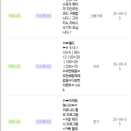
스포츠 메이
저 지인추천
코드 구매합
26-08-0
커뮤니티
자유홍보방
신용거래
니다 / 그외
5
지노,자비스,
수기자 모십
니다 ⚡️
✡️➡️월드
⬅️✡️ 5+3ㅣ
10+5ㅣ30+
12ㅣ50+20
ㅣ100+35
26-08-0
커뮤니티
자유홍보방
ㅣ200+70
우라
5
✡️무한매충✡️
모든배팅제재
없음✡️다양한
이벤트✡️ nrk
b
✡️➡️마케팅
매니아⬅️✡️
커뮤니티 홍
보 프로그램
⭐️구글 찌라
26-08-0
커뮤니티
자유홍보방
준가
시 프로그램
5
⭐️카톡 텔레