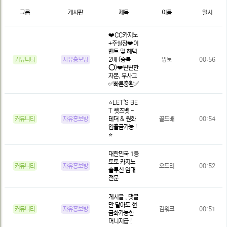
그룹
게시판
제목
이름
일시
❤️CC️카지노
+주실장❤️이
벤트 및 혜택
커뮤니티
자유홍보방
2배 (중복
방토
00:56
⭕️)❤️탄탄한
자본, 무사고
✅빠른충환✅
⭐️LET'S BE
T 렛츠벳 -
커뮤니티
자유홍보방
테더 & 원화
골드배
00:54
입출금가능 !
⭐️
️대한민국️ 1등
토토 카지노
커뮤니티
자유홍보방
오드리
00:52
솔루션 임대
전문
️️게시글 , 댓글
만 달아도 현
커뮤니티
자유홍보방
김워크
00:51
금화가능한
머니지급 !