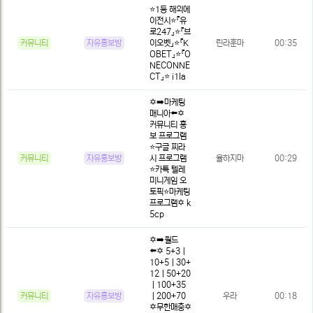
⭐️1등 해외에
이전시⭐️『유
로247』⭐️『브
커뮤니티
자유홍보방
이오벳』⭐️『K
린라훈마
00:35
OBET』⭐️『O
NECONNE
CT』⭐️ i1la
✡️➡️마케팅
매니아⬅️✡️
커뮤니티 홍
보 프로그램
⭐️구글 찌라
커뮤니티
자유홍보방
시 프로그램
율하지마
00:29
⭐️카톡 텔레
미니게임 오
토픽⭐️마케팅
프로그램✡️ k
5cp
✡️➡️월드
⬅️✡️ 5+3ㅣ
10+5ㅣ30+
12ㅣ50+20
ㅣ100+35
커뮤니티
자유홍보방
ㅣ200+70
우라
00:18
✡️무한매충✡️